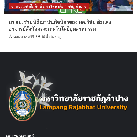
งานประชาสัมพันธ์ มหาวิทยาลัยราชภัฏลำปาง
มร.ลป. ร่วมพิธีฌาปนกิจบิดาของ ผศ.วินัย ต๊ะแสง
อาจารย์สังกัดคณะเทคโนโลยีอุตสาหกรรม
หอมนวล ศรีริ
16 ชั่วโมง ago
คณะครุศาสตร์