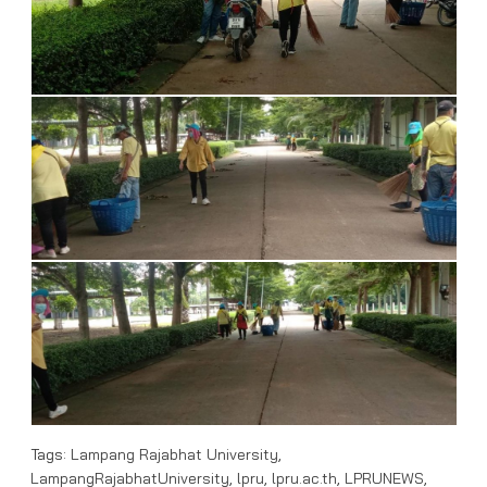
Tags:
Lampang Rajabhat University
,
LampangRajabhatUniversity
,
lpru
,
lpru.ac.th
,
LPRUNEWS
,