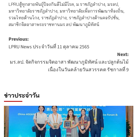
LPRUสู้ทุกสายพันธุ์ป้องกันดีไม่มีโรค
,
ม.ราชภัฏลำปาง
,
มรลป
,
มหาวิทยาลัยราชภัฏลำปาง
,
มหาวิทยาลัยเพื่อการพัฒนาท้องถิ่น
,
รวมไทยต้านโกง
,
ราชภัฏลำปาง
,
ราชภัฏลำปางต้านคอรัปชั่น
,
สมาชิกจิตอาสาพระราชทานมร.ลป.พัฒนาภูมิทัศน์
Post
Previous:
LPRU News ประจำวันที่ 11 ตุลาคม 2565
navigation
Next:
มร.ลป. จัดกิจกรรมจิตอาสา พัฒนาภูมิทัศน์ และปลูกต้นไม้
เนื่องในวันคล้ายวันสวรรคต รัชกาลที่ 9
ข่าวประจำวัน