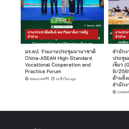
งานประชาสัมพันธ์ มหาวิทยาลัยราชภัฏ
งานประช
ลำปาง
ลำปาง
มร.ลป. ร่วมงานประชุมนานาชาติ
สำนักงา
China-ASEAN High-Standard
ประชุม
Vocational Cooperation and
เขียว (G
Practice Forum
8/2569
ด้านสิ่ง
หอมนวล ศรีริ
18 ชั่วโมง ago
สำนักงา
CHANAT