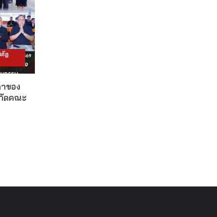
ภัฏ
ดาของ
งกัดคณะ