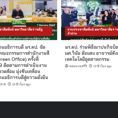
าสัมพันธ์ มหาวิทยาลัยราชภัฏ
งานประชาสัมพันธ์ มหาวิทยาลัยราช
ลำปาง
นอธิการบดี มร.ลป. จัด
มร.ลป. ร่วมพิธีฌาปนกิจบิ
คณะกรรมการสำนักงานสี
ผศ.วินัย ต๊ะแสง อาจารย์สั
reen Office) ครั้งที่
เทคโนโลยีอุตสาหกรรม
 ติดตามการดำเนินงาน
หอมนวล ศรีริ
19 ชั่วโมง ago
แวดล้อม มุ่งขับเคลื่อน
นอธิการบดีสู่ความยั่งยืน
IP.M
19 ชั่วโมง ago