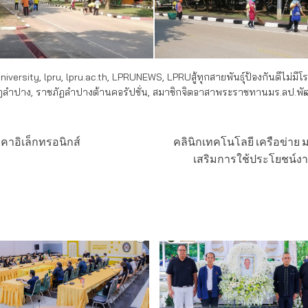
iversity
,
lpru
,
lpru.ac.th
,
LPRUNEWS
,
LPRUสู้ทุกสายพันธุ์ป้องกันดีไม่มีโ
ฏลำปาง
,
ราชภัฏลำปางต้านคอรัปชั่น
,
สมาชิกจิตอาสาพระราชทานมร.ลป.พัฒ
คาอิเล็กทรอนิกส์
คลินิกเทคโนโลยี เครือข่าย
เสริมการใช้ประโยชน์งานด