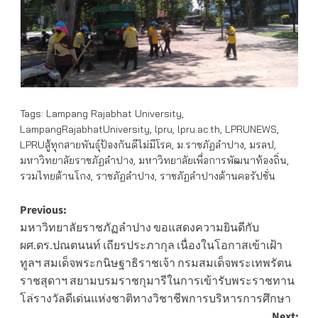
Tags:
Lampang Rajabhat University
,
LampangRajabhatUniversity
,
lpru
,
lpru.ac.th
,
LPRUNEWS
,
LPRUสู้ทุกสายพันธุ์ป้องกันดีไม่มีโรค
,
ม.ราชภัฏลำปาง
,
มรลป
,
มหาวิทยาลัยราชภัฏลำปาง
,
มหาวิทยาลัยเพื่อการพัฒนาท้องถิ่น
,
รวมไทยต้านโกง
,
ราชภัฏลำปาง
,
ราชภัฏลำปางต้านคอรัปชั่น
Post
Previous:
มหาวิทยาลัยราชภัฏลำปาง ขอแสดงความยินดีกับ
navigation
ผศ.ดร.ปณตนนท์ เถียรประภากุล เนื่องในโอกาสเข้าเฝ้า
ทูลฯ สมเด็จพระกนิษฐาธิราชเจ้า กรมสมเด็จพระเทพรัตน
ราชสุดาฯ สยามบรมราชกุมารีในการเข้ารับพระราชทาน
โล่รางวัลดีเด่นแห่งชาติทางวิชาชีพการบริหารการศึกษา
Next: