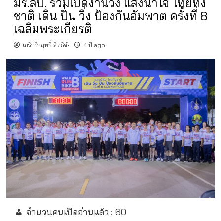
มร.ลป. ร่วมเปิดงานวิ่ง แสงนำใจ ไทยทั้ง
ชาติ เดิน ปั่น วิ่ง ป้องกันอัมพาต ครั้งที่ 8
เฉลิมพระเกียรติ
เกริกริกฤทธิ์ สิทธิชัย
4 ปี ago
จำนวนคนเปิดอ่านแล้ว :
60