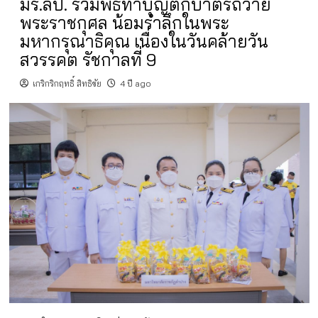
มร.ลป. ร่วมพิธีทำบุญตักบาตรถวาย
พระราชกุศล น้อมรำลึกในพระ
มหากรุณาธิคุณ เนื่องในวันคล้ายวัน
สวรรคต รัชกาลที่ 9
เกริกริกฤทธิ์ สิทธิชัย
4 ปี ago