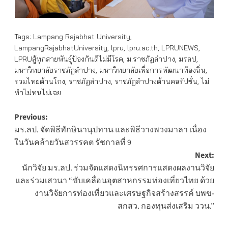
Tags:
Lampang Rajabhat University
,
LampangRajabhatUniversity
,
lpru
,
lpru.ac.th
,
LPRUNEWS
,
LPRUสู้ทุกสายพันธุ์ป้องกันดีไม่มีโรค
,
ม.ราชภัฏลำปาง
,
มรลป
,
มหาวิทยาลัยราชภัฏลำปาง
,
มหาวิทยาลัยเพื่อการพัฒนาท้องถิ่น
,
รวมไทยต้านโกง
,
ราชภัฏลำปาง
,
ราชภัฏลำปางต้านคอรัปชั่น
,
ไม่
ทำไม่ทนไม่เฉย
Post
Previous:
มร.ลป. จัดพิธีทักษินานุปทาน และพิธีวางพวงมาลา เนื่อง
navigation
ในวันคล้ายวันสวรรคต รัชกาลที่ 9
Next:
นักวิจัย มร.ลป. ร่วมจัดแสดงนิทรรศการแสดงผลงานวิจัย
และร่วมเสวนา “ขับเคลื่อนอุตสาหกรรมท่องเที่ยวไทย ด้วย
งานวิจัยการท่องเที่ยวและเศรษฐกิจสร้างสรรค์ บพข-
สกสว. กองทุนส่งเสริม ววน.”