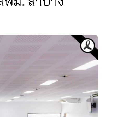
สพม. ลำปาง