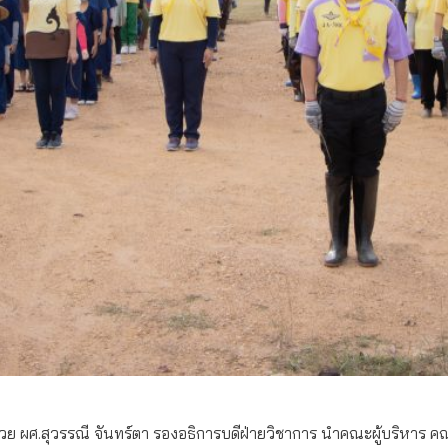
วย ผศ.สุวรรณี จันทร์ตา รองอธิการบดีฝ่ายวิชาการ นำคณะผู้บริหาร คณาจ