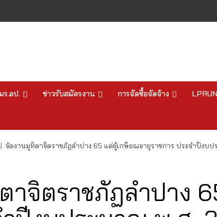
มร.ลป.
ข่าวรับสมัครงาน
การจัดซื้อจัดจ้าง
LPRU
ป. จัดงานมุทิตาจิตราชภัฏลำปาง 65 แด่ผู้เกษียณอายุราชการ ประจำปีงบ
ิตาจิตราชภัฏลำปาง 65