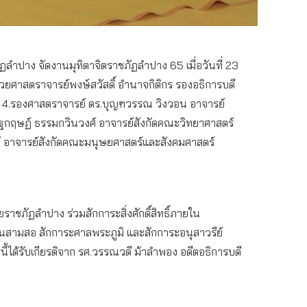
ฏลำปาง จัดงานมุทิตาจิตราชภัฏลำปาง 65 เมื่อวันที่ 23
ยศาสตราจารย์พงษ์สวัสดิ์ อำนาจกิติกร รองอธิการบดี
ร์ 4.รองศาสตราจารย์ ดร.บุญฑวรรณ วิงวอน อาจารย์
ณัฐกฤษฏ์ ธรรมกวินวงศ์ อาจารย์สังกัดคณะวิทยาศาสตร์
งค์ อาจารย์สังกัดคณะมนุษยศาสตร์และสังคมศาสตร์
ชภัฏลำปาง ร่วมสักการะสิ่งศักดิ์สิทธิ์ภายใน
สามสอ สักการะศาลพระภูมิ และสักการะอนุสาวรีย์
้ได้รับเกียรติจาก รศ.วรรณวดี ม้าลำพอง อดีตอธิการบดี