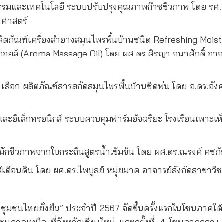
ะเทคโนโลยี ระบบปรับปรุงคุณภาพก๊าซชีวภาพ โดย รศ.ดร.พ
าศาสตร์
ิตภัณฑ์เครื่องสำอางสมุนไพรพื้นบ้านชนิด Refreshing Mois
อยล์ (
Aroma Massage Oil)
โดย ผศ.ดร.ศิรญา จนาศักดิ์ อาจ
ลิตภัณฑ์สารสกัดสมุนไพรพื้นบ้านชิดพ่น โดย อ.ดร.อังคณา
็กทรอนิกส์ ระบบควบคุมฟาร์มอัจฉริยะ โรงเรือนเพาะเห็ด 
ภาพจากใบกระถินสูตรน้ำเข้มข้น โดย ผศ.ดร.ณรงค์ คชภักด
นดิน โดย ผศ.ดร.ไพบูลย์ หมุ่ยมาศ อาจารย์สังกัดสาขาวิช
ื่อชุมชนไทยยั่งยืน” ประจำปี 2567 จัดขึ้นครั้งแรกในโซนภาคใต
โซนภาคเหนือ ที่จังหวัดเชียงใหม่ และครั้งที่ 4 โซนภาคกลาง 