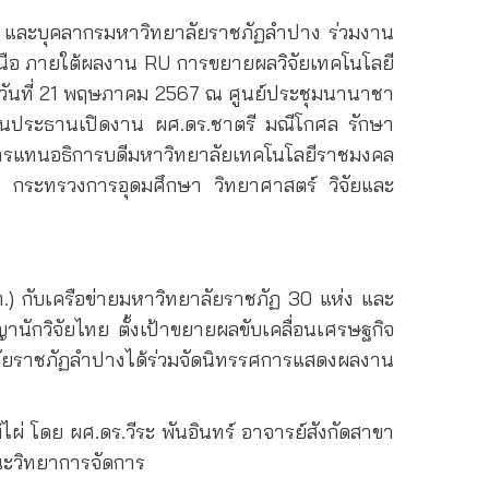
จัย และบุคลากรมหาวิทยาลัยราชภัฏลำปาง ร่วมงาน
หนือ ภายใต้ผลงาน
RU
การขยายผลวิจัยเทคโนโลยี
่อวันที่ 21 พฤษภาคม 2567 ณ ศูนย์ประชุมนานาชา
่ เป็นประธานเปิดงาน ผศ.ดร.ชาตรี มณีโกศล รักษา
การแทนอธิการบดีมหาวิทยาลัยเทคโนโลยีราชมงคล
.) กระทรวงการอุดมศึกษา วิทยาศาสตร์ วิจัยและ
ท.) กับเครือข่ายมหาวิทยาลัยราชภัฏ 30 แห่ง และ
นักวิจัยไทย ตั้งเป้าขยายผลขับเคลื่อนเศรษฐกิจ
ลัยราชภัฏลำปางได้ร่วมจัดนิทรรศการแสดงผลงาน
 โดย ผศ.ดร.วีระ พันอินทร์ อาจารย์สังกัดสาขา
คณะวิทยาการจัดการ