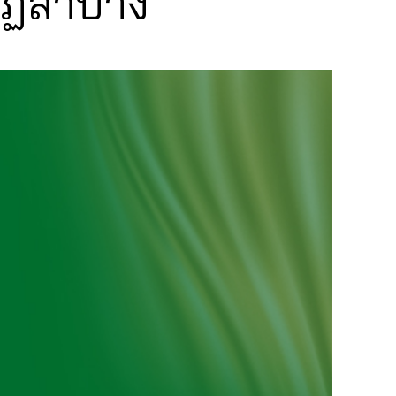
ัฏลำปาง