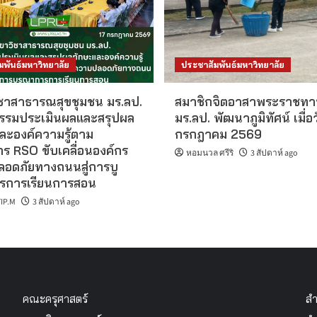
มพันธ์มหาวิทยาลัย
ประชาสัมพันธ์มหาวิทยาลัย
ชาสาธารณสุขชุมชน มร.ลป.
สมาชิกจิตอาสาพระราชทา
กรรมประเมินผลและสรุปผล
มร.ลป. พัฒนาภูมิทัศน์ เมื่อว
ละองค์ความรู้ตาม
กรกฎาคม 2569
ร RSO ขับเคลื่อนองค์กร
หอมนวล ศรีริ
3 สัปดาห์ ago
อดภัยทางถนนสู่การบู
รการเรียนการสอน
IP.M
3 สัปดาห์ ago
คณะครุศาสตร์
สำ