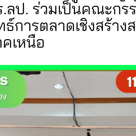
ร.ลป. ร่วมเป็นคณะกร
ทธ์การตลาดเชิงสร้างส
าคเหนือ