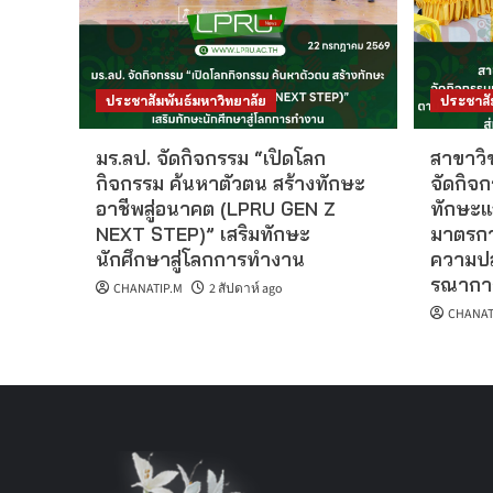
ประชาสัมพันธ์มหาวิทยาลัย
ประชาสั
มร.ลป. จัดกิจกรรม “เปิดโลก
สาขาวิ
กิจกรรม ค้นหาตัวตน สร้างทักษะ
จัดกิจ
อาชีพสู่อนาคต (LPRU GEN Z
ทักษะแ
NEXT STEP)” เสริมทักษะ
มาตรกา
นักศึกษาสู่โลกการทำงาน
ความปล
รณากา
CHANATIP.M
2 สัปดาห์ ago
CHANAT