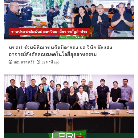
งานประชาสัมพันธ์ มหาวิทยาลัยราชภัฏลำปาง
มร.ลป. ร่วมพิธีฌาปนกิจบิดาของ ผศ.วินัย ต๊ะแสง
อาจารย์สังกัดคณะเทคโนโลยีอุตสาหกรรม
หอมนวล ศรีริ
53 นาที ago