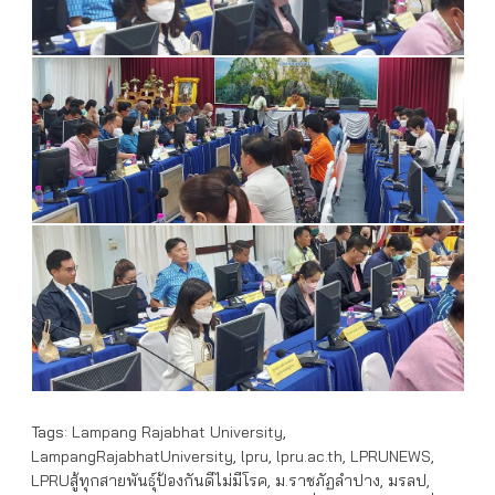
Tags:
Lampang Rajabhat University
,
LampangRajabhatUniversity
,
lpru
,
lpru.ac.th
,
LPRUNEWS
,
LPRUสู้ทุกสายพันธุ์ป้องกันดีไม่มีโรค
,
ม.ราชภัฏลำปาง
,
มรลป
,