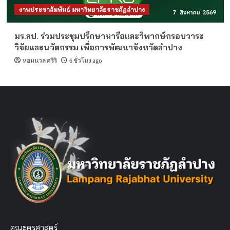
งานประชาสัมพันธ์ มหาวิทยาลัยราชภัฏลำปาง
มร.ลป. ร่วมประชุมปรึกษาหารือและวิพากษ์กรอบวาระ
วิจัยและนวัตกรรม เพื่อการพัฒนาจังหวัดลำปาง
หอมนวล ศรีริ
6 ชั่วโมง ago
คณะครุศาสตร์