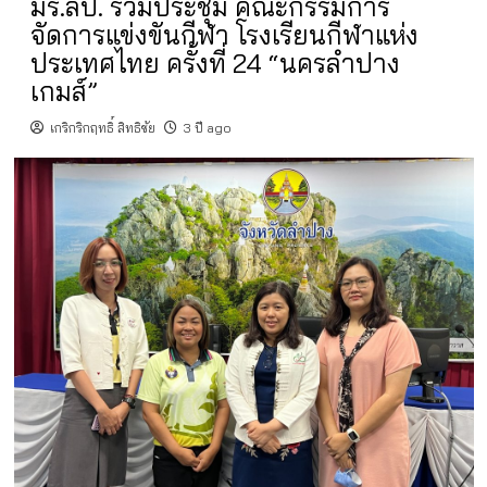
มร.ลป. ร่วมประชุม คณะกรรมการ
จัดการแข่งขันกีฬา โรงเรียนกีฬาแห่ง
ประเทศไทย ครั้งที่ 24 “นครลำปาง
เกมส์”
เกริกริกฤทธิ์ สิทธิชัย
3 ปี ago