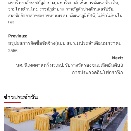
มหาวิทยาลัยราชภัฏลำปาง
,
มหาวิทยาลัยเพื่อการพัฒนาท้องถิ่น
,
รวมไทยต้านโกง
,
ราชภัฏลำปาง
,
ราชภัฏลำปางต้านคอรัปชั่น
,
สมาชิกจิตอาสาพระราชทานมร.ลป.พัฒนาภูมิทัศน์
,
ไม่ทำไม่ทนไม่
เฉย
Post
Previous:
สรุปผลการจัดซื้อจัดจ้าง(แบบ สขร.1)ประจำเดือนมกราคม
navigation
2566
Next:
นศ. นิเทศศาสตร์ มร.ลป. รับรางวัลรองชนะเลิศอันดับ 3
การประกวดอินโฟกราฟิก
ข่าวประจำวัน