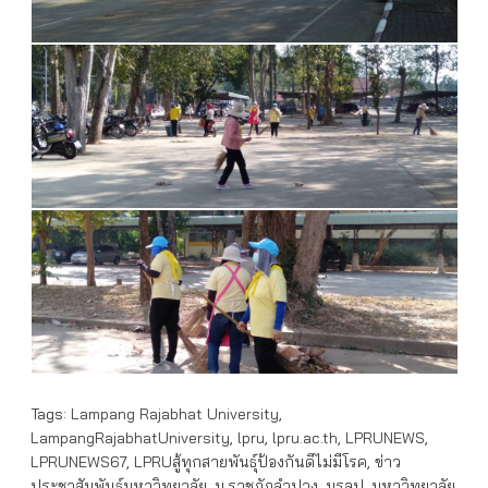
Tags:
Lampang Rajabhat University
,
LampangRajabhatUniversity
,
lpru
,
lpru.ac.th
,
LPRUNEWS
,
LPRUNEWS67
,
LPRUสู้ทุกสายพันธุ์ป้องกันดีไม่มีโรค
,
ข่าว
ประชาสัมพันธ์มหาวิทยาลัย
,
ม.ราชภัฏลำปาง
,
มรลป
,
มหาวิทยาลัย