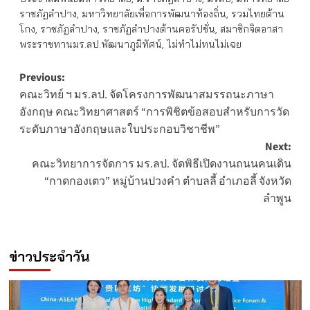
ราชภัฏลำปาง
,
มหาวิทยาลัยเพื่อการพัฒนาท้องถิ่น
,
รวมไทยต้าน
โกง
,
ราชภัฏลำปาง
,
ราชภัฏลำปางต้านคอรัปชั่น
,
สมาชิกจิตอาสา
พระราชทานมร.ลป.พัฒนาภูมิทัศน์
,
ไม่ทำไม่ทนไม่เฉย
Post
Previous:
คณะวิทย์ ฯ มร.ลป. จัดโครงการพัฒนาสมรรถนะภาษา
navigation
อังกฤษ คณะวิทยาศาสตร์ “การพิชิตข้อสอบสำหรับการวัด
ระดับภาษาอังกฤษและใบประกอบวิชาชีพ”
Next:
คณะวิทยาการจัดการ มร.ลป. จัดพิธีเปิดงานถนนคนเดิน
“กาดกองเตว” หมู่บ้านปวงคำ ตำบลลี้ อำเภอลี้ จังหวัด
ลำพูน
ข่าวประจำวัน