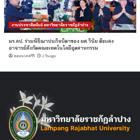
งานประชาสัมพันธ์ มหาวิทยาลัยราชภัฏลำปาง
มร.ลป. ร่วมพิธีฌาปนกิจบิดาของ ผศ.วินัย ต๊ะแสง
อาจารย์สังกัดคณะเทคโนโลยีอุตสาหกรรม
หอมนวล ศรีริ
2 วัน ago