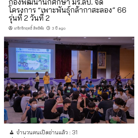
กองพัฒนานักศึกษา มร.ลป. จัด
โครงการ “เพาะพันธุ์กล้ากาสะลอง” 66
รุ่นที่ 2 วันที่ 2
เกริกริกฤทธิ์ สิทธิชัย
3 ปี ago
จำนวนคนเปิดอ่านแล้ว :
31