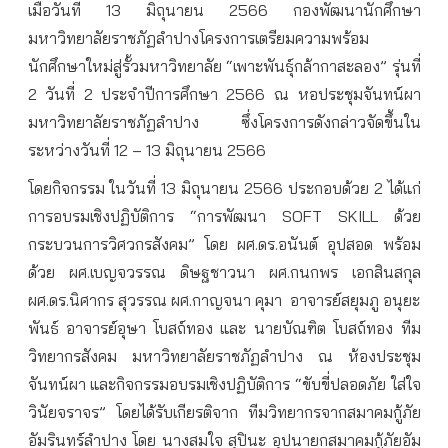
เมื่อวันที่ 13 มิถุนายน 2566 กองพัฒนานักศึกษา
มหาวิทยาลัยราชภัฏลำปางโครงการเตรียมความพร้อม
นักศึกษาใหม่สู่รั้วมหาวิทยาลัย “เพาะพันธุ์กล้ากาสะลอง” รุ่นที่
2 วันที่ 2 ประจำปีการศึกษา 2566 ณ หอประชุมจันทน์ผา
มหาวิทยาลัยราชภัฏลำปาง ซึ่งโครงการดังกล่าวจัดขึ้นใน
ระหว่างวันที่ 12 – 13 มิถุนายน 2566
โดยกิจกรรม ในวันที่ 13 มิถุนายน 2566 ประกอบด้วย 2 ได้แก่
การอบรมเชิงปฏิบัติการ “การพัฒนา SOFT SKILL ด้วย
กระบวนการวิศวกรสังคม” โดย ผศ.ดร.อนันต์ อุปสอด พร้อม
ด้วย ผศ.เบญจวรรณ ดิษฐชาวนา ผศ.กนกพร เอกสินสกุล
ผศ.ดร.นิศากร สุวรรณ ผศ.กาญจนา คุมา อาจารย์สยุมภู อนุยะ
พันธ์ อาจารย์อุษา โบสถ์ทอง และ นายบัณฑิต โบสถ์ทอง ทีม
วิทยากรสังคม มหาวิทยาลัยราชภัฏลำปาง ณ ห้องประชุม
จันทน์ผา และกิจกรรมอบรมเชิงปฏิบัติการ “ขับขี่ปลอดภัย ใส่ใจ
วินัยจราจร” โดยได้รับเกียรติจาก ทีมวิทยากรจากสมาคมกู้ภัย
อัมรินทร์ลำปาง โดย นางสมใจ สุปินะ อุปนายกสมาคมกู้ภัยอัม