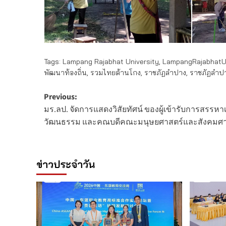
Tags:
Lampang Rajabhat University
,
LampangRajabhatUn
พัฒนาท้องถิ่น
,
รวมไทยต้านโกง
,
ราชภัฏลำปาง
,
ราชภัฏลำปา
Post
Previous:
มร.ลป. จัดการแสดงวิสัยทัศน์ ของผู้เข้ารับการสรรห
navigation
วัฒนธรรม และคณบดีคณะมนุษยศาสตร์และสังคมศา
ข่าวประจำวัน