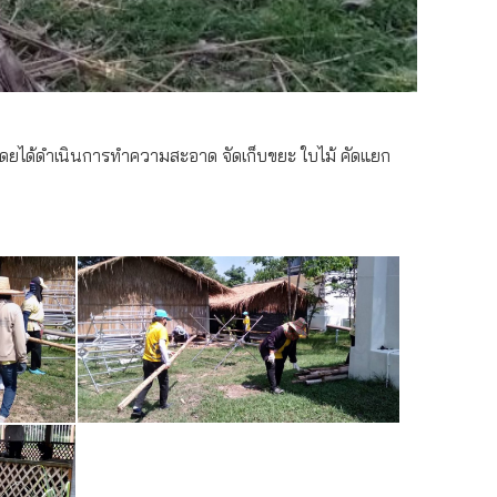
โดยได้ดำเนินการทำความสะอาด จัดเก็บขยะ ใบไม้ คัดแยก