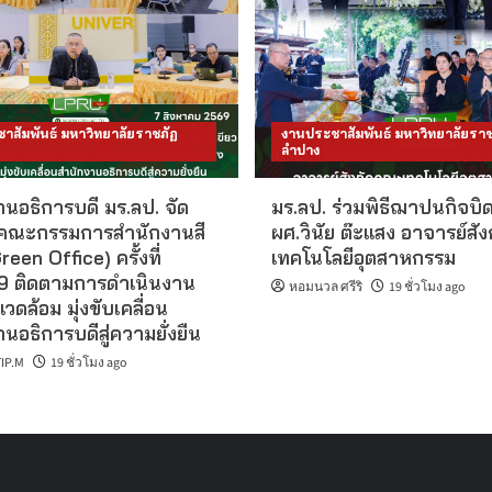
าสัมพันธ์ มหาวิทยาลัยราชภัฏ
งานประชาสัมพันธ์ มหาวิทยาลัยราช
ลำปาง
นอธิการบดี มร.ลป. จัด
มร.ลป. ร่วมพิธีฌาปนกิจบิ
คณะกรรมการสำนักงานสี
ผศ.วินัย ต๊ะแสง อาจารย์สั
reen Office) ครั้งที่
เทคโนโลยีอุตสาหกรรม
 ติดตามการดำเนินงาน
หอมนวล ศรีริ
19 ชั่วโมง ago
แวดล้อม มุ่งขับเคลื่อน
นอธิการบดีสู่ความยั่งยืน
IP.M
19 ชั่วโมง ago