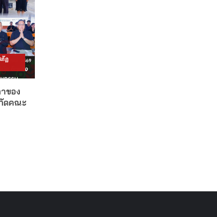
ภัฏ
ดาของ
งกัดคณะ