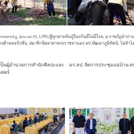
iversity
,
lpru.ac.th
,
LPRUสู้ทุกสายพันธุ์ป้องกันดีไม่มีโรค
,
ม.ราชภัฏลำปาง
งต้านคอรัปชั่น
,
สมาชิกจิตอาสาพระราชทานมร.ลป.พัฒนาภูมิทัศน์
,
ไม่ทำไ
าเป็นผู้อำนวยการสำนักศิลปะและ
มร.ลป. จัดการประชุมแม่บ้าน 
สตร์