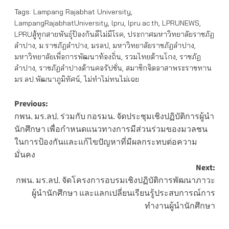
Tags:
Lampang Rajabhat University
,
LampangRajabhatUniversity
,
lpru
,
lpru.ac.th
,
LPRUNEWS
,
LPRUสู้ทุกสายพันธุ์ป้องกันดีไม่มีโรค
,
ประกาศมหาวิทยาลัยราชภัฏ
ลำปาง
,
ม.ราชภัฏลำปาง
,
มรลป
,
มหาวิทยาลัยราชภัฏลำปาง
,
มหาวิทยาลัยเพื่อการพัฒนาท้องถิ่น
,
รวมไทยต้านโกง
,
ราชภัฏ
ลำปาง
,
ราชภัฏลำปางต้านคอรัปชั่น
,
สมาชิกจิตอาสาพระราชทาน
มร.ลป.พัฒนาภูมิทัศน์
,
ไม่ทำไม่ทนไม่เฉย
Post
Previous:
กพน. มร.ลป. ร่วมกับ กอรมน. จัดประชุมเชิงปฏิบัติการผู้นำ
navigation
นักศึกษา เพื่อกำหนดแนวทางการมีส่วนร่วมของมวลชน
ในการป้องกันและแก้ไขปัญหาที่มีผลกระทบต่อความ
มั่นคง
Next:
กพน. มร.ลป. จัดโครงการอบรมเชิงปฏิบัติการพัฒนาภาวะ
ผู้นำนักศึกษา และแลกเปลี่ยนเรียนรู้ประสบการณ์การ
ทำงานผู้นำนักศึกษา