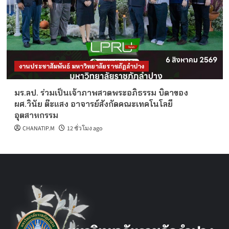
งานประชาสัมพันธ์ มหาวิทยาลัยราชภัฏลำปาง
มร.ลป. ร่วมเป็นเจ้าภาพสวดพระอภิธรรม บิดาของ
ผศ.วินัย ต๊ะแสง อาจารย์สังกัดคณะเทคโนโลยี
อุตสาหกรรม
CHANATIP.M
12 ชั่วโมง ago