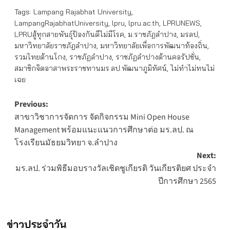
Tags:
Lampang Rajabhat University
,
LampangRajabhatUniversity
,
lpru
,
lpru.ac.th
,
LPRUNEWS
,
LPRUสู้ทุกสายพันธุ์ป้องกันดีไม่มีโรค
,
ม.ราชภัฏลำปาง
,
มรลป
,
มหาวิทยาลัยราชภัฏลำปาง
,
มหาวิทยาลัยเพื่อการพัฒนาท้องถิ่น
,
รวมไทยต้านโกง
,
ราชภัฏลำปาง
,
ราชภัฏลำปางต้านคอรัปชั่น
,
สมาชิกจิตอาสาพระราชทานมร.ลป.พัฒนาภูมิทัศน์
,
ไม่ทำไม่ทนไม่
เฉย
Post
Previous:
สาขาวิชาการจัดการ จัดกิจกรรม Mini Open House
navigation
Management พร้อมแนะแนวการศึกษาต่อ มร.ลป. ณ
โรงเรียนมัธยมวิทยา จ.ลำปาง
Next:
มร.ลป. ร่วมพิธีมอบรางวัลเชิดชูเกียรติ วันเกียรติยศ ประจำ
ปีการศึกษา 2565
ข่าวประจำวัน