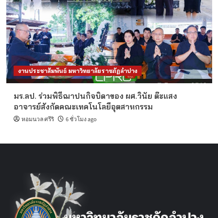
งานประชาสัมพันธ์ มหาวิทยาลัยราชภัฏลำปาง
มร.ลป. ร่วมพิธีฌาปนกิจบิดาของ ผศ.วินัย ต๊ะแสง
อาจารย์สังกัดคณะเทคโนโลยีอุตสาหกรรม
หอมนวล ศรีริ
6 ชั่วโมง ago