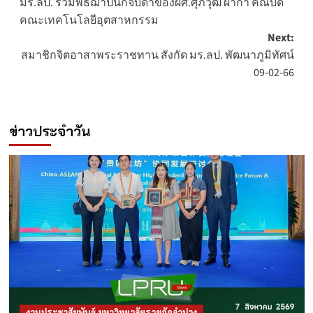
มร.ลป. ร่วมพิธีฌาปนกิจบิดาของผศ.ศุภวุฒิ ผากา คณบดี
navigation
คณะเทคโนโลยีอุตสาหกรรม
Next:
สมาชิกจิตอาสาพระราชทาน สังกัด มร.ลป. พัฒนาภูมิทัศน์
09-02-66
ข่าวประจำวัน
งานประชาสัมพันธ์ มหาวิทยาลัยราชภัฏลำปาง