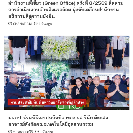
สำนักงานสีเขียว (Green Office) ครั้งที่ 8/2569 ติดตาม
การดำเนินงานด้านสิ่งแวดล้อม มุ่งขับเคลื่อนสำนักงาน
อธิการบดีสู่ความยั่งยืน
CHANATIP.M
1 วัน ago
งานประชาสัมพันธ์ มหาวิทยาลัยราชภัฏลำปาง
มร.ลป. ร่วมพิธีฌาปนกิจบิดาของ ผศ.วินัย ต๊ะแสง
อาจารย์สังกัดคณะเทคโนโลยีอุตสาหกรรม
หอมนวล ศรีริ
1 วัน ago