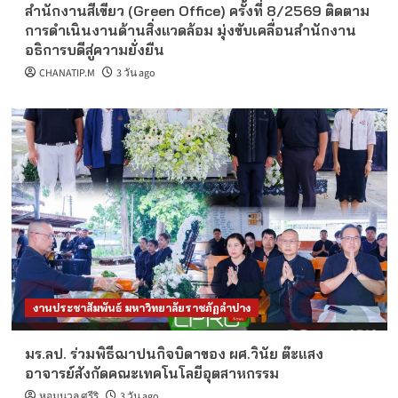
สำนักงานสีเขียว (Green Office) ครั้งที่ 8/2569 ติดตาม
การดำเนินงานด้านสิ่งแวดล้อม มุ่งขับเคลื่อนสำนักงาน
อธิการบดีสู่ความยั่งยืน
CHANATIP.M
3 วัน ago
งานประชาสัมพันธ์ มหาวิทยาลัยราชภัฏลำปาง
มร.ลป. ร่วมพิธีฌาปนกิจบิดาของ ผศ.วินัย ต๊ะแสง
อาจารย์สังกัดคณะเทคโนโลยีอุตสาหกรรม
หอมนวล ศรีริ
3 วัน ago