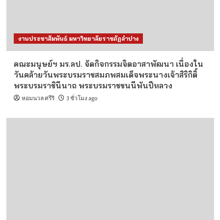
งานประชาสัมพันธ์ มหาวิทยาลัยราชภัฏลำปาง
คณะมนุษย์ฯ มร.ลป. จัดกิจกรรมจิตอาสาพัฒนา เนื่องใน
วันคล้ายวันพระบรมราชสมภพสมเด็จพระนางเจ้าสิริกิติ์
พระบรมราชินีนาถ พระบรมราชชนนีพันปีหลวง
หอมนวล ศรีริ
3 ชั่วโมง ago