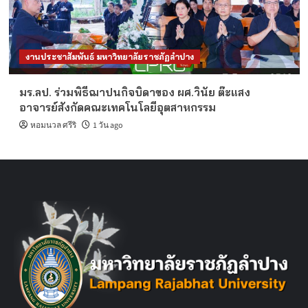
งานประชาสัมพันธ์ มหาวิทยาลัยราชภัฏลำปาง
มร.ลป. ร่วมพิธีฌาปนกิจบิดาของ ผศ.วินัย ต๊ะแสง
อาจารย์สังกัดคณะเทคโนโลยีอุตสาหกรรม
หอมนวล ศรีริ
1 วัน ago