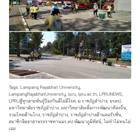
Tags:
Lampang Rajabhat University
,
LampangRajabhatUniversity
,
lpru
,
lpru.ac.th
,
LPRUNEWS
,
LPRUสู้ทุกสายพันธุ์ป้องกันดีไม่มีโรค
,
ม.ราชภัฏลำปาง
,
มรลป
,
มหาวิทยาลัยราชภัฏลำปาง
,
มหาวิทยาลัยเพื่อการพัฒนาท้องถิ่น
,
รวมไทยต้านโกง
,
ราชภัฏลำปาง
,
ราชภัฏลำปางต้านคอรัปชั่น
,
สมาชิกจิตอาสาพระราชทานมร.ลป.พัฒนาภูมิทัศน์
,
ไม่ทำไม่ทนไม่
เฉย