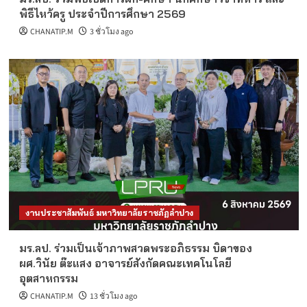
พิธีไหว้ครู ประจำปีการศึกษา 2569
CHANATIP.M
3 ชั่วโมง ago
งานประชาสัมพันธ์ มหาวิทยาลัยราชภัฏลำปาง
มร.ลป. ร่วมเป็นเจ้าภาพสวดพระอภิธรรม บิดาของ
ผศ.วินัย ต๊ะแสง อาจารย์สังกัดคณะเทคโนโลยี
อุตสาหกรรม
CHANATIP.M
13 ชั่วโมง ago