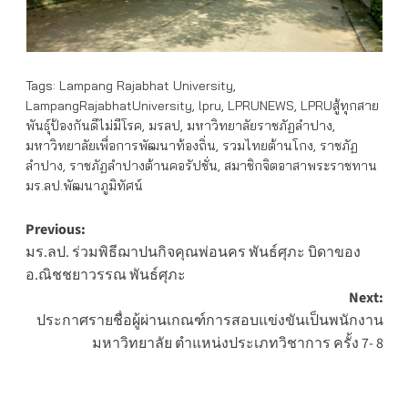
Tags:
Lampang Rajabhat University
,
LampangRajabhatUniversity
,
lpru
,
LPRUNEWS
,
LPRUสู้ทุกสาย
พันธุ์ป้องกันดีไม่มีโรค
,
มรลป
,
มหาวิทยาลัยราชภัฏลำปาง
,
มหาวิทยาลัยเพื่อการพัฒนาท้องถิ่น
,
รวมไทยต้านโกง
,
ราชภัฏ
ลำปาง
,
ราชภัฏลำปางต้านคอรัปชั่น
,
สมาชิกจิตอาสาพระราชทาน
มร.ลป.พัฒนาภูมิทัศน์
Post
Previous:
มร.ลป. ร่วมพิธีฌาปนกิจคุณพ่อนคร พันธ์ศุภะ บิดาของ
navigation
อ.ณิชชยาวรรณ พันธ์ศุภะ
Next:
ประกาศรายชื่อผู้ผ่านเกณฑ์การสอบแข่งขันเป็นพนักงาน
มหาวิทยาลัย ตำแหน่งประเภทวิชาการ ครั้ง 7- 8