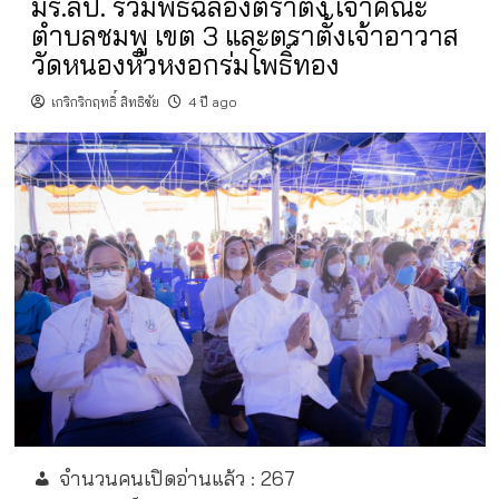
มร.ลป. ร่วมพิธีฉลองตราตั้ง เจ้าคณะ
ตำบลชมพู เขต 3 และตราตั้งเจ้าอาวาส
วัดหนองหัวหงอกร่มโพธิ์ทอง
เกริกริกฤทธิ์ สิทธิชัย
4 ปี ago
จำนวนคนเปิดอ่านแล้ว :
267