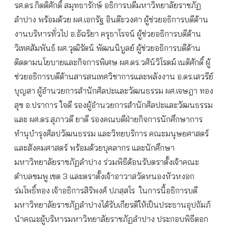
รศ.ดร.กิตติศักดิ์ สมุทธารักษ์ อธิการบดีมหาวิทยาลัยราชภัฏ
ลำปาง พร้อมด้วย ผศ.เอกรัฐ อินต๊ะวงศา ผู้ช่วยอธิการบดีด้าน
งานบริหารทั่วไป อ.อัฉริยา ครุธาโรจน์ ผู้ช่วยอธิการบดีด้าน
วิเทศสัมพันธ์ ผศ.วุฒิรัตน์ พัฒนนิบูลย์ ผู้ช่วยอธิการบดีด้าน
ติดตามนโยบายและกิจการพิเศษ ผศ.ดร.วศิน์วิโรตม์ เนติศักดิ์ ผู้
ช่วยอธิการบดีด้านสารสนเทศวิชาการและพลังงาน อ.ดร.เสวรีย์
บุญสา ผู้อำนวยการสำนักศิลปะและวัฒนธรรม ผศ.เจษฎา ทอง
สุข อ.ปราการ ใจดี รองผู้อำนวยการสำนักศิลปะและวัฒนธรรม
และ ผศ.ดร.สุภาวดี ยาดี รองคณบดีฝ่ายกิจการนักศึกษาการ
ทำนุบำรุงศิลปวัฒนธรรม และวิทยบริการ คณะมนุษยศาสตร์
และสังคมศาสตร์ พร้อมด้วยบุคลากร และนักศึกษา
มหาวิทยาลัยราชภัฏลำปาง ร่วมพิธีต้อนรับตราตั้งเจ้าคณะ
ตำบลชมพู เขต 3 และตราตั้งเจ้าอาวาสวัดหนองหัวหงอก
ร่มโพธิ์ทอง เจ้าอธิการสิริพงศ์ ปภสฺสโร ในการนี้อธิการบดี
มหาวิทยาลัยราชภัฏลำปางได้รับเกียรติให้เป็นประธานอุปถัมภ์
นำคณะผู้บริหารมหาวิทยาลัยราชภัฏลำปาง ประกอบพิธีตอก