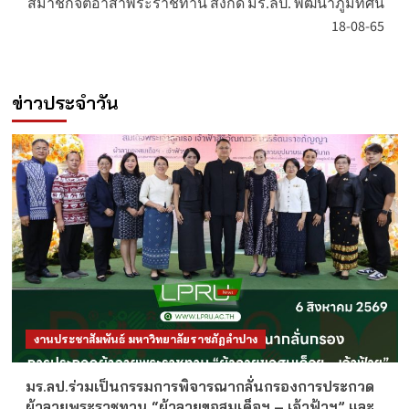
สมาชิกจิตอาสาพระราชทาน สังกัด มร.ลป. พัฒนาภูมิทัศน์
18-08-65
ข่าวประจำวัน
งานประชาสัมพันธ์ มหาวิทยาลัยราชภัฏลำปาง
มร.ลป.ร่วมเป็นกรรมการพิจารณากลั่นกรองการประกวด
ผ้าลายพระราชทาน “ผ้าลายขอสมเด็จฯ – เจ้าฟ้าฯ” และ