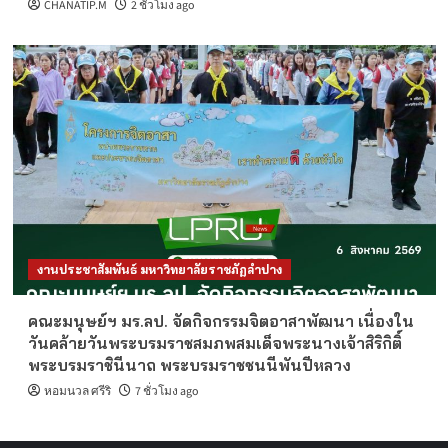
CHANATIP.M
2 ชั่วโมง ago
งานประชาสัมพันธ์ มหาวิทยาลัยราชภัฏลำปาง
คณะมนุษย์ฯ มร.ลป. จัดกิจกรรมจิตอาสาพัฒนา เนื่องใน
วันคล้ายวันพระบรมราชสมภพสมเด็จพระนางเจ้าสิริกิติ์
พระบรมราชินีนาถ พระบรมราชชนนีพันปีหลวง
หอมนวล ศรีริ
7 ชั่วโมง ago