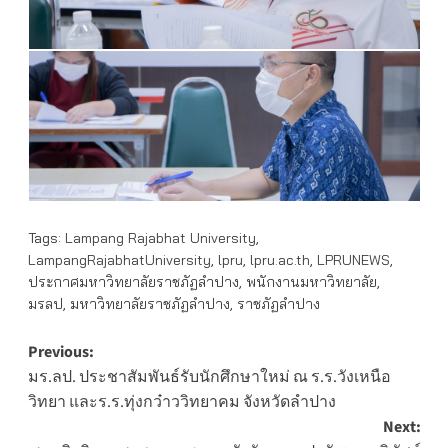
Tags:
Lampang Rajabhat University
,
LampangRajabhatUniversity
,
lpru
,
lpru.ac.th
,
LPRUNEWS
,
ประกาศมหาวิทยาลัยราชภัฏลำปาง
,
พนักงานมหาวิทยาลัย
,
มรลป
,
มหาวิทยาลัยราชภัฏลำปาง
,
ราชภัฏลำปาง
Post
Previous:
มร.ลป. ประชาสัมพันธ์รับนักศึกษาใหม่ ณ ร.ร.วังเหนือ
navigation
วิทยา และร.ร.ทุ่งกว๋าววิทยาคม จังหวัดลำปาง
Next: