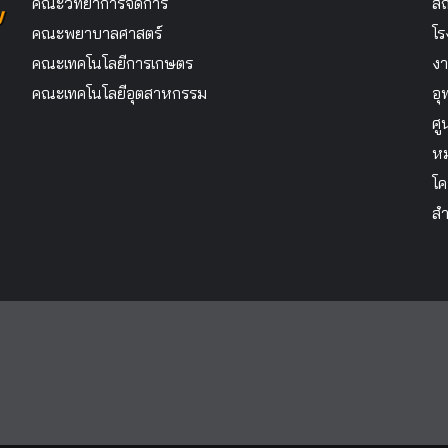
คณะวิทยาการจัดการ
สถ
คณะพยาบาลศาสตร์
โร
คณะเทคโนโลยีการเกษตร
งา
คณะเทคโนโลยีอุตสาหกรรม
อุ
ศู
หม
โค
สำ