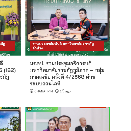
ภัฏ
งานประชาสัมพันธ์ มหาวิทยาลัยราชภัฏ
ลำปาง
ดี
มร.ลป. ร่วมประชุมอธิการบดี
 5 (182)
มหาวิทยาลัยราชภัฏภูมิภาค – กลุ่ม
ชภัฏ
ภาคเหนือ ครั้งที่ 4/2568 ผ่าน
ระบบออนไลน์
CHANATIP.M
1 ปี ago