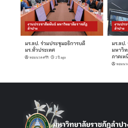
งานประชาสัมพันธ์ มหาวิทยาลัยราชภัฏ
งานประช
ลำปาง
ลำปาง
มร.ลป. ร่วมประชุมอธิการบดี
มร.ลป. 
มร.ทั่วประเทศ
มหาวิทย
ภาคเหนื
หอมนวล ศรีริ
2 ปี ago
หอมนวล 