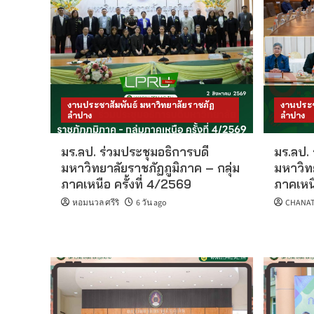
งานประชาสัมพันธ์ มหาวิทยาลัยราชภัฏ
งานประช
ลำปาง
ลำปาง
มร.ลป. ร่วมประชุมอธิการบดี
มร.ลป. 
มหาวิทยาลัยราชภัฏภูมิภาค – กลุ่ม
มหาวิทย
ภาคเหนือ ครั้งที่ 4/2569
ภาคเหนื
หอมนวล ศรีริ
6 วัน ago
CHANAT