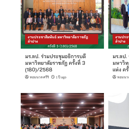
งานประชาสัมพันธ์ มหาวิทยาลัยราชภัฏ
งานประช
ลำปาง
ลำปาง
มร.ลป. ร่วมประชุมอธิการบดี
มร.ลป. 
มหาวิทยาลัยราชภัฏ ครั้งที่ 3
มหาวิท
(180)/2568
แห่ง คร
หอมนวล ศรีริ
1 ปี ago
หอมนวล 