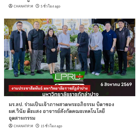
CHANATIP.M
5 ชั่วโมง ago
งานประชาสัมพันธ์ มหาวิทยาลัยราชภัฏลำปาง
มร.ลป. ร่วมเป็นเจ้าภาพสวดพระอภิธรรม บิดาของ
ผศ.วินัย ต๊ะแสง อาจารย์สังกัดคณะเทคโนโลยี
อุตสาหกรรม
CHANATIP.M
15 ชั่วโมง ago