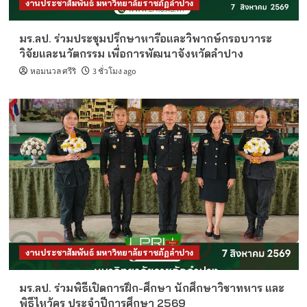
งานประชาสัมพันธ์ มหาวิทยาลัยราชภัฏลำปาง
มร.ลป. ร่วมประชุมปรึกษาหารือและวิพากษ์กรอบวาระ
วิจัยและนวัตกรรม เพื่อการพัฒนาจังหวัดลำปาง
หอมนวล ศรีริ
3 ชั่วโมง ago
งานประชาสัมพันธ์ มหาวิทยาลัยราชภัฏลำปาง
มร.ลป. ร่วมพิธีเปิดการฝึก-ศึกษา นักศึกษาวิชาทหาร และ
พิธีไหว้ครู ประจำปีการศึกษา 2569