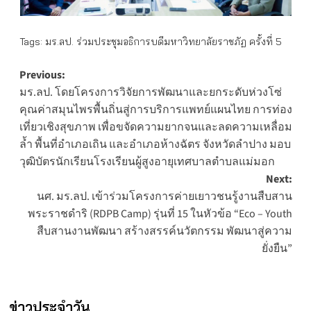
Tags:
มร.ลป. ร่วมประชุมอธิการบดีมหาวิทยาลัยราชภัฏ ครั้งที่ 5
Post
Previous:
มร.ลป. โดยโครงการวิจัยการพัฒนาและยกระดับห่วงโซ่
navigation
คุณค่าสมุนไพรพื้นถิ่นสู่การบริการแพทย์แผนไทย การท่อง
เที่ยวเชิงสุขภาพ เพื่อขจัดความยากจนและลดความเหลื่อม
ล้ำ พื้นที่อำเภอเถิน และอำเภอห้างฉัตร จังหวัดลำปาง มอบ
วุฒิบัตรนักเรียนโรงเรียนผู้สูงอายุเทศบาลตำบลแม่มอก
Next:
นศ. มร.ลป. เข้าร่วมโครงการค่ายเยาวชนรู้งานสืบสาน
พระราชดำริ (RDPB Camp) รุ่นที่ 15 ในหัวข้อ “Eco – Youth
สืบสานงานพัฒนา สร้างสรรค์นวัตกรรม พัฒนาสู่ความ
ยั่งยืน”
ข่าวประจำวัน