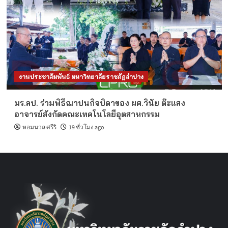
งานประชาสัมพันธ์ มหาวิทยาลัยราชภัฏลำปาง
มร.ลป. ร่วมพิธีฌาปนกิจบิดาของ ผศ.วินัย ต๊ะแสง
อาจารย์สังกัดคณะเทคโนโลยีอุตสาหกรรม
หอมนวล ศรีริ
19 ชั่วโมง ago