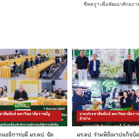
ชีพครูฯ เพื่อพัฒนาศักยภ
าสัมพันธ์ มหาวิทยาลัยราชภัฏ
งานประชาสัมพันธ์ มหาวิทยาลัยราช
ลำปาง
นอธิการบดี มร.ลป. จัด
มร.ลป. ร่วมพิธีฌาปนกิจบิ