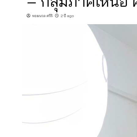
– กลุ่มภาคเหนือ ค
หอมนวล ศรีริ
2 ปี ago