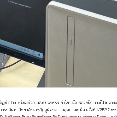
ชภัฏลำปาง พร้อมด้วย ผศ.ดร.พงศธร คำใจหนัก รองอธิการบดีฝ่ายวาง
การบดีมหาวิทยาลัยราชภัฏภูมิภาค – กลุ่มภาคเหนือ ครั้งที่ 1/2567 ผ่
ันธ์ อธิการบดีมหาวิทยาลัยราชภัฏพิบูลสงคราม ประธานภูมิภาค – กล