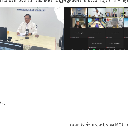
่ 5
คณะวิทย์ฯ มร.ลป. ร่วม MOU