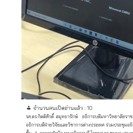
จำนวนคนเปิดอ่านแล้ว :
10
รศ.ดร.กิตติศักดิ์ สมุทธารักษ์
อธิการบดีมหาวิทยาลัยรา
อธิการบดีฝ่ายวิจัยและวิชาการต่างประเทศ ร่วมประชุมอธิ
ชั้น
4
อาคารสำนักงานอธิการบดี โดยผศ.ดร.ชุมพล เสนาข