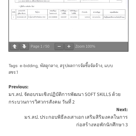
Page
1
/
50
Zoom
100%
Tags:
e-bidding
,
พัสดุกลาง
,
สรุปผลการจัดซื้อจัดจ้าง
,
แบบ
สขร.1
Post
Previous:
มร.ลป. จัดอบรมเชิงปฏิบัติการพัฒนา SOFT SKILLS ด้วย
navigation
กระบวนการวิศวกรสังคม วันที่ 2
Next:
มร.ลป. ประกอบพิธีลงเสาเอก เสริมสิริมงคลในการ
ก่อสร้างหอพักนักศึกษา 3