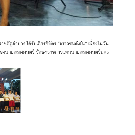
ภัฏลำปาง ได้รับเกียรติบัตร “เยาวชนดีเด่น” เนื่องในวัน
าร รองนายกเทศมนตรี รักษาราชการแทนนายกเทศมนตรีนคร