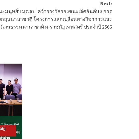
Next:
มนุษย์ฯ มร.ลป. คว้ารางวัลรองชนะเลิศอันดับ 3 การ
งกฤษนานาชาติ โครงการแลกเปลี่ยนทางวิชาการและ
วัฒนธรรมนานาชาติ ม.ราชภัฏเทพสตรี ประจำปี 2566
ภัฏ