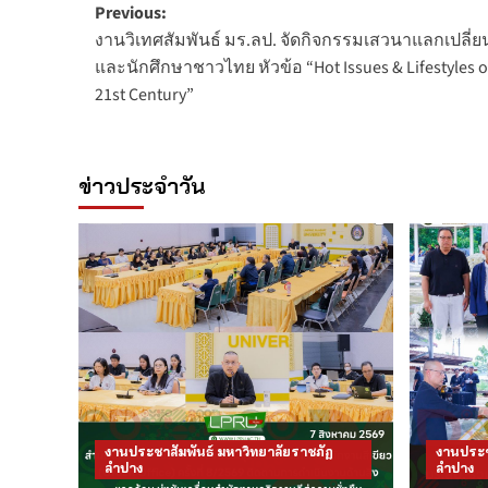
Post
Previous:
งานวิเทศสัมพันธ์ มร.ลป. จัดกิจกรรมเสวนาแลกเปลี่ย
navigation
และนักศึกษาชาวไทย หัวข้อ “Hot Issues & Lifestyles of
21st Century”
ข่าวประจำวัน
งานประชาสัมพันธ์ มหาวิทยาลัยราชภัฏ
งานประช
ลำปาง
ลำปาง