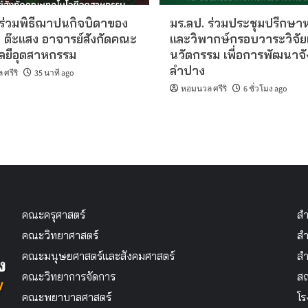
 ร่วมพิธีฌาปนกิจบิดาของ
มร.ลป. ร่วมประชุมปรึกษาห
ย ต๊ะแสง อาจารย์สังกัดคณะ
และวิพากษ์กรอบวาระวิจั
ลยีอุตสาหกรรม
นวัตกรรม เพื่อการพัฒนาจั
ลำปาง
ศรีริ
35 นาที ago
หอมนวล ศรีริ
6 ชั่วโมง ago
คณะครุศาสตร์
สำ
คณะวิทยาศาสตร์
สำ
คณะมนุษยศาสตร์และสังคมศาสตร์
สำ
คณะวิทยาการจัดการ
สถ
คณะพยาบาลศาสตร์
โร