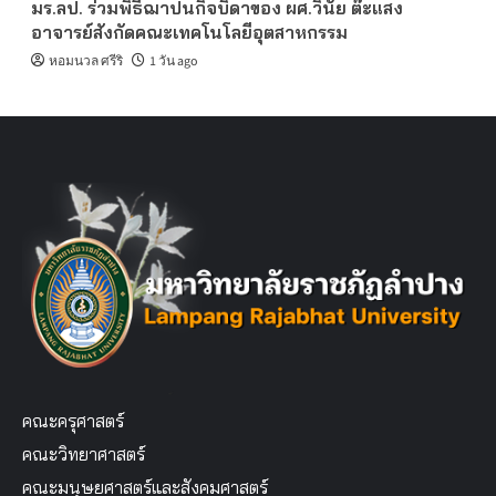
มร.ลป. ร่วมพิธีฌาปนกิจบิดาของ ผศ.วินัย ต๊ะแสง
อาจารย์สังกัดคณะเทคโนโลยีอุตสาหกรรม
หอมนวล ศรีริ
1 วัน ago
คณะครุศาสตร์
คณะวิทยาศาสตร์
คณะมนุษยศาสตร์และสังคมศาสตร์