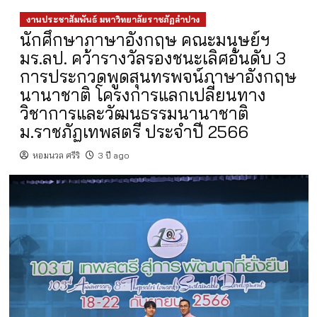
งานประชาสัมพันธ์ มหาวิทยาลัยราชภัฏลำปาง
นักศึกษาภาษาอังกฤษ คณะมนุษย์ฯ
มร.ลป. คว้ารางวัลรองชนะเลิศอันดับ 3
การประกวดพูดสุนทรพจน์ภาษาอังกฤษ
นานาชาติ โครงการแลกเปลี่ยนทาง
วิชาการและวัฒนธรรมนานาชาติ
ม.ราชภัฏเทพสตรี ประจำปี 2566
หอมนวล ศรีริ
3 ปี ago