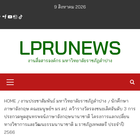
Skip
9 สิงหาคม 2026
to
facebook
youtube
instagram
tiktok
content
LPRUNEWS
งานสื่อสารองค์กร มหาวิทยาลัยราชภัฏลำปาง
Primary
Menu
HOME
งานประชาสัมพันธ์ มหาวิทยาลัยราชภัฏลำปาง
นักศึกษา
ภาษาอังกฤษ คณะมนุษย์ฯ มร.ลป. คว้ารางวัลรองชนะเลิศอันดับ 3 การ
ประกวดพูดสุนทรพจน์ภาษาอังกฤษนานาชาติ โครงการแลกเปลี่ยน
ทางวิชาการและวัฒนธรรมนานาชาติ ม.ราชภัฏเทพสตรี ประจำปี
2566