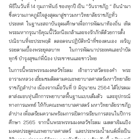
พิธีในวันที่ 14 กุมภาพันธ์ ของทุกปี เป็น “วันราชภัฏ ” อันนำมา
ซึ่งความภาคภูมิใจสูงสุดมาสู่ชาวมหาวิทยาลัยราชภัฏทั่ว
ประเทศ ในฐานะสถาบันอุดมศึกษาเพื่อการพัฒนาท้องถิ่น เทิด
พระมหากรุณาธิคุณนี้ไว้เหนือเกล้าและจงรักภักดีด้วยการตั้ง
ปณิธานที่จะประพฤติ ตลอดจนปฏิบัติหน้าที่ของตนเอง เจริญ
รอยตามเบื้องพระยุคลบาท ในการพัฒนาประเทศและบำบัด
ทุกข์ บำรุงสุขแก่พี่น้อง ประชาชนและชาวไทย
ในการนี้พระพรหมมงคลวัชโรดม เจ้าอาวาสวัดจองคำ พระ
อารามหลวง เยี่ยมชมติดตามคณะพยาบาลศาสตร์มหาวิทยาลัย
ราชภัฏลำปาง เนื่องจากเมื่อวันที่ 9 มิถุนายน 2564 ได้โปรดเม
ตาส่งมอบหุ่นฝึกการพยาบาลพื้นฐานแบบเต็มตัว และอุปกรณ์
ทางการแพทย์ ให้กับคณะพยาบาลศาสตร์ มหาวิทยาลัยราชภัฏ
ลำปาง เพื่อเตรียมความพร้อมการเปิดการเรียนการสอนในปีการ
ศึกษา 2565 จากนั้นพระพรหมมงคลวัชโรดม เมตตาเจิมแป้ง
มงคลประตูคณะพยาบาลศาสตร์ และประพรมน้ำมนต์เพื่อเป็น