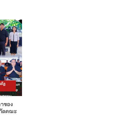
ภัฏ
ดาของ
งกัดคณะ