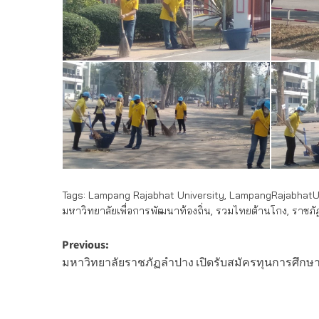
Tags:
Lampang Rajabhat University
,
LampangRajabhatUn
มหาวิทยาลัยเพื่อการพัฒนาท้องถิ่น
,
รวมไทยต้านโกง
,
ราชภั
Post
Previous:
มหาวิทยาลัยราชภัฏลำปาง เปิดรับสมัครทุนการศึกษา
navigation