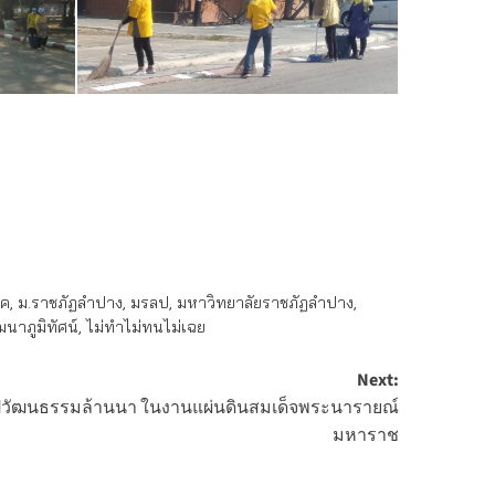
รค
,
ม.ราชภัฏลำปาง
,
มรลป
,
มหาวิทยาลัยราชภัฏลำปาง
,
นาภูมิทัศน์
,
ไม่ทำไม่ทนไม่เฉย
Next:
ิลปวัฒนธรรมล้านนา ในงานแผ่นดินสมเด็จพระนารายณ์
มหาราช