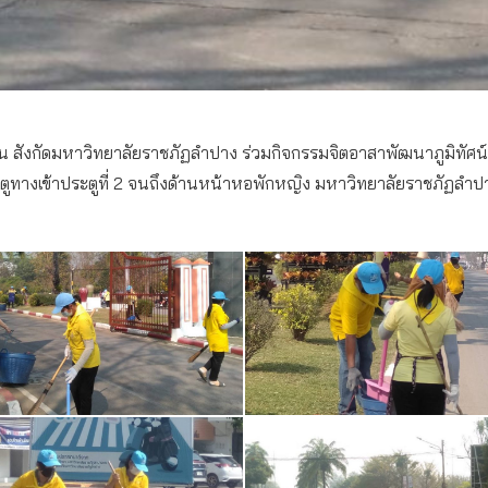
าน สังกัดมหาวิทยาลัยราชภัฏลำปาง ร่วมกิจกรรมจิตอาสาพัฒนาภูมิทัศน์
ูทางเข้าประตูที่ 2 จนถึงด้านหน้าหอพักหญิง มหาวิทยาลัยราชภัฏลำป