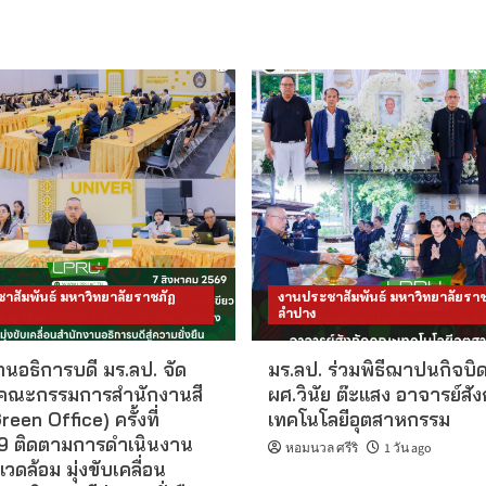
าสัมพันธ์ มหาวิทยาลัยราชภัฏ
งานประชาสัมพันธ์ มหาวิทยาลัยราช
ลำปาง
นอธิการบดี มร.ลป. จัด
มร.ลป. ร่วมพิธีฌาปนกิจบิ
คณะกรรมการสำนักงานสี
ผศ.วินัย ต๊ะแสง อาจารย์สั
reen Office) ครั้งที่
เทคโนโลยีอุตสาหกรรม
 ติดตามการดำเนินงาน
หอมนวล ศรีริ
1 วัน ago
แวดล้อม มุ่งขับเคลื่อน