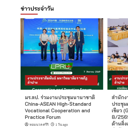
ข่าวประจำวัน
งานประชาสัมพันธ์ มหาวิทยาลัยราชภัฏ
งานประช
ลำปาง
ลำปาง
มร.ลป. ร่วมงานประชุมนานาชาติ
สำนักงา
China-ASEAN High-Standard
ประชุม
Vocational Cooperation and
เขียว (G
Practice Forum
8/2569
ด้านสิ่ง
หอมนวล ศรีริ
1 วัน ago