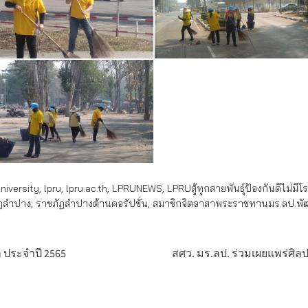
iversity
,
lpru
,
lpru.ac.th
,
LPRUNEWS
,
LPRUสู้ทุกสายพันธุ์ป้องกันดีไม่มีโ
ฏลำปาง
,
ราชภัฏลำปางต้านคอรัปชั่น
,
สมาชิกจิตอาสาพระราชทานมร.ลป.พัฒ
 ประจำปี 2565
สศว. มร.ลป. ร่วมเผยแพร่ศ