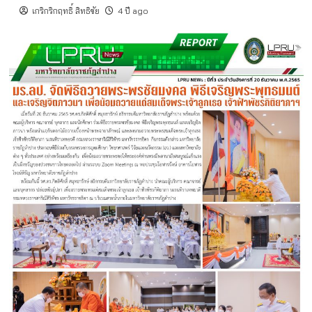
เกริกริกฤทธิ์ สิทธิชัย
4 ปี ago