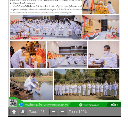
Page
1
/
7
Zoom
100%