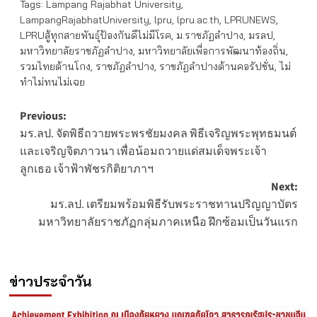
Tags:
Lampang Rajabhat University
,
LampangRajabhatUniversity
,
lpru
,
lpru.ac.th
,
LPRUNEWS
,
LPRUสู้ทุกสายพันธุ์ป้องกันดีไม่มีโรค
,
ม.ราชภัฏลำปาง
,
มรลป
,
มหาวิทยาลัยราชภัฏลำปาง
,
มหาวิทยาลัยเพื่อการพัฒนาท้องถิ่น
,
รวมไทยต้านโกง
,
ราชภัฏลำปาง
,
ราชภัฏลำปางต้านคอรัปชั่น
,
ไม่
ทำไม่ทนไม่เฉย
Post
Previous:
มร.ลป. จัดพิธีถวายพระพรชัยมงคล พิธีเจริญพระพุทธมนต์
navigation
และเจริญจิตภาวนา เพื่อน้อมถวายแด่สมเด็จพระเจ้า
ลูกเธอ เจ้าฟ้าพัชรกิติยาภาฯ
Next:
มร.ลป. เตรียมพร้อมพิธีรับพระราชทานปริญญาบัตร
มหาวิทยาลัยราชภัฏกลุ่มภาคเหนือ ฝึกซ้อมเป็นวันแรก
ข่าวประจำวัน