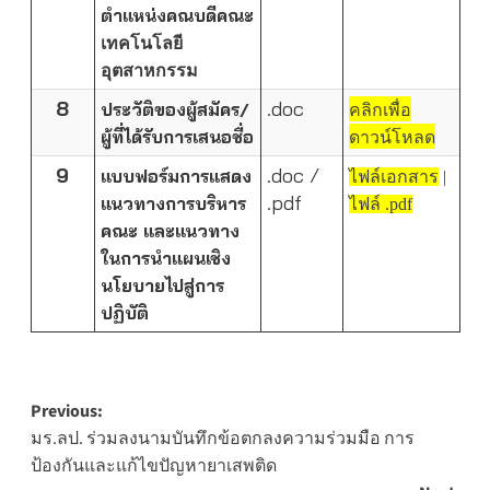
ตำแหน่งคณบดีคณะ
เทคโนโลยี
อุตสาหกรรม
8
.doc
ประวัติของผู้สมัคร/
คลิกเพื่อ
ผู้ที่ได้รับการเสนอชื่อ
ดาวน์โหลด
9
.doc /
แบบฟอร์มการแสดง
ไฟล์เอกสาร
|
.pdf
แนวทางการบริหาร
ไฟล์ .pdf
คณะ และแนวทาง
ในการนำแผนเชิง
นโยบายไปสู่การ
ปฏิบัติ
Post
Previous:
มร.ลป. ร่วมลงนามบันทึกข้อตกลงความร่วมมือ การ
navigation
ป้องกันและแก้ไขปัญหายาเสพติด