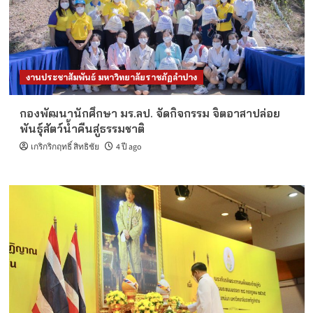
งานประชาสัมพันธ์ มหาวิทยาลัยราชภัฏลำปาง
กองพัฒนานักศึกษา มร.ลป. จัดกิจกรรม จิตอาสาปล่อย
พันธุ์สัตว์น้ำคืนสู่ธรรมชาติ
เกริกริกฤทธิ์ สิทธิชัย
4 ปี ago