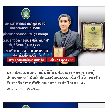
ประชาสัมพันธ์มหาวิทยาลัย
เดือนกรกฎาคม65
มร.ลป.ขอแสดงความยินดีกับ ผศ.เจษฎา ทองสุข รองผู้
อำนวยการสำนักศิลปะและวัฒนธรรม เนื่องในโอกาสเข้า
รับรางวัล “ธนบุรีศรีนพมาศ” ประจำปี พ.ศ.2565
adminLPRU
4 ปี ago