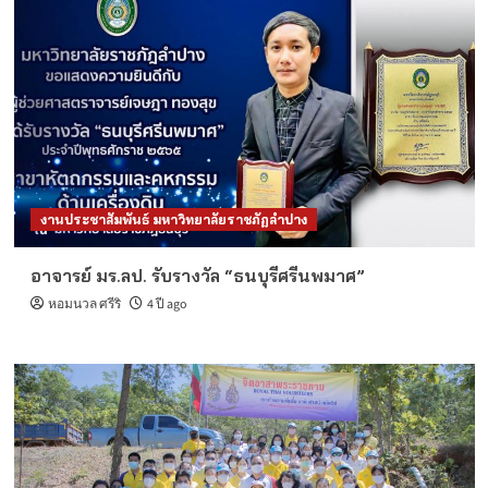
งานประชาสัมพันธ์ มหาวิทยาลัยราชภัฏลำปาง
อาจารย์ มร.ลป. รับรางวัล “ธนบุรีศรีนพมาศ”
หอมนวล ศรีริ
4 ปี ago