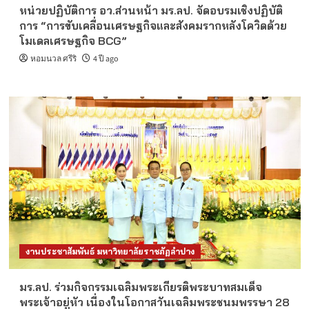
หน่วยปฏิบัติการ อว.ส่วนหน้า มร.ลป. จัดอบรมเชิงปฏิบัติ
การ “การขับเคลื่อนเศรษฐกิจและสังคมรากหลังโควิดด้วย
โมเดลเศรษฐกิจ BCG”
หอมนวล ศรีริ
4 ปี ago
งานประชาสัมพันธ์ มหาวิทยาลัยราชภัฏลำปาง
มร.ลป. ร่วมกิจกรรมเฉลิมพระเกียรติพระบาทสมเด็จ
พระเจ้าอยู่หัว เนื่องในโอกาสวันเฉลิมพระชนมพรรษา 28