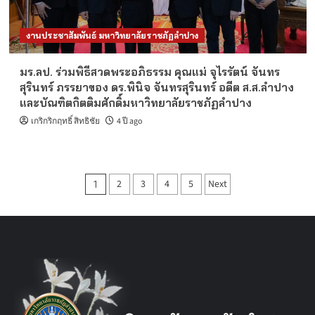
งานประชาสัมพันธ์ มหาวิทยาลัยราชภัฏลำปาง
มร.ลป. ร่วมพิธีสวดพระอภิธรรม คุณแม่ จุไรรัตน์ จันทร
สุรินทร์ ภรรยาของ ดร.พินิจ จันทรสุรินทร์ อดีต ส.ส.ลำปาง
และบัณฑิตกิตติมศักดิ์มหาวิทยาลัยราชภัฏลำปาง
เกริกริกฤทธิ์ สิทธิชัย
4 ปี ago
Posts
2
3
4
5
Next
1
pagination