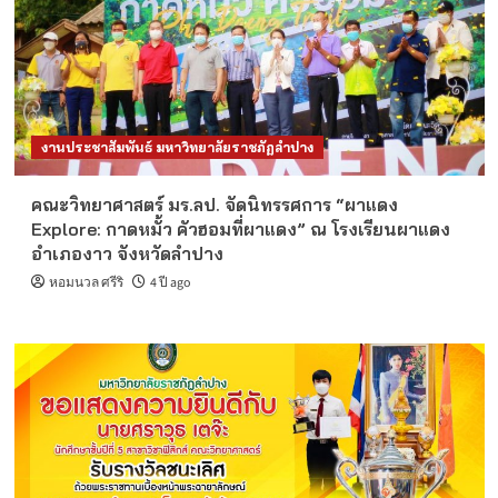
งานประชาสัมพันธ์ มหาวิทยาลัยราชภัฏลำปาง
คณะวิทยาศาสตร์ มร.ลป. จัดนิทรรศการ “ผาแดง
Explore: กาดหมั้ว คัวฮอมที่ผาแดง” ณ โรงเรียนผาแดง
อำเภองาว จังหวัดลำปาง
หอมนวล ศรีริ
4 ปี ago