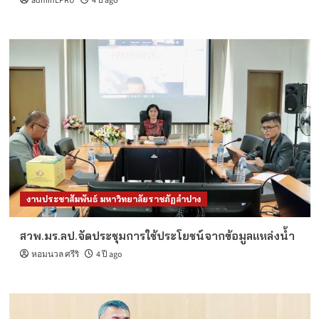
adminLPRU
4 ปี ago
งานประชาสัมพันธ์ มหาวิทยาลัยราชภัฏลำปาง
สวพ.มร.ลป.จัดประชุมการใช้ประโยชน์จากข้อมูลแหล่งน้ำ
หอมนวล ศรีริ
4 ปี ago