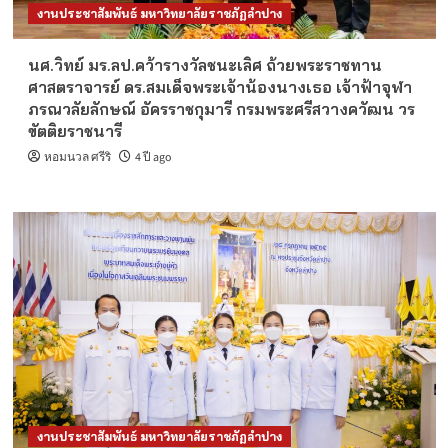
งานประชาสัมพันธ์ มหาวิทยาลัยราชภัฏลำปาง
นศ.วิทย์ มร.ลป.คว้ารางวัลชนะเลิศ ถ้วยพระราชทาน
ศาสตราจารย์ ดร.สมเด็จพระเจ้าน้องนางเธอ เจ้าฟ้าจุฬา
ภรณวลัยลักษณ์ อัครราชกุมารี กรมพระศรีสวางควัฒน วร
ขัตติยราชนารี
หอมนวล ศรีริ
4 ปี ago
งานประชาสัมพันธ์ มหาวิทยาลัยราชภัฏลำปาง