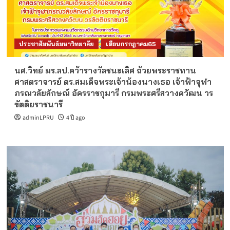
ประชาสัมพันธ์มหาวิทยาลัย
เดือนกรกฎาคม65
นศ.วิทย์ มร.ลป.คว้ารางวัลชนะเลิศ ถ้วยพระราชทาน
ศาสตราจารย์ ดร.สมเด็จพระเจ้าน้องนางเธอ เจ้าฟ้าจุฬา
ภรณวลัยลักษณ์ อัครราชกุมารี กรมพระศรีสวางควัฒน วร
ขัตติยราชนารี
adminLPRU
4 ปี ago