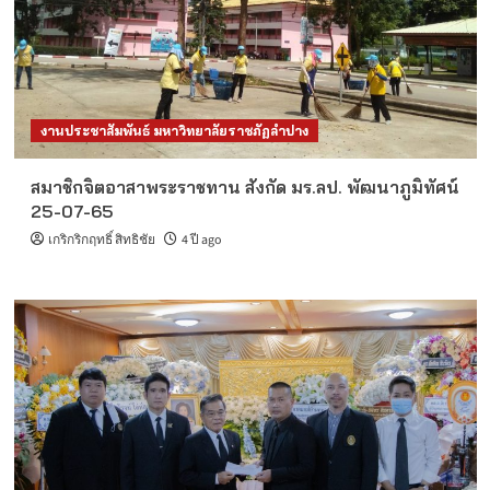
งานประชาสัมพันธ์ มหาวิทยาลัยราชภัฏลำปาง
สมาชิกจิตอาสาพระราชทาน สังกัด มร.ลป. พัฒนาภูมิทัศน์
25-07-65
เกริกริกฤทธิ์ สิทธิชัย
4 ปี ago