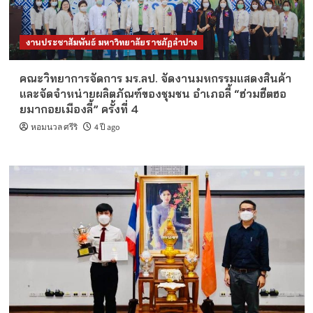
งานประชาสัมพันธ์ มหาวิทยาลัยราชภัฏลำปาง
คณะวิทยาการจัดการ มร.ลป. จัดงานมหกรรมแสดงสินค้า
และจัดจำหน่ายผลิตภัณฑ์ของชุมชน อำเภอลี้ “ฮ่วมฮีตฮอ
ยมากอยเมืองลี้” ครั้งที่ 4
หอมนวล ศรีริ
4 ปี ago