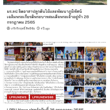
มร.ลป.จิตอาสาปลูกต้นไม้และพัฒนาภูมิทัศน์
เฉลิมพระเกียรติพระบาทสมเด็จพระเจ้าอยู่หัว 28
กรกฎาคม 2565
เกริกริกฤทธิ์ สิทธิชัย
4 ปี ago
LPRUNEWS
LPRUNEWS65
LPRU News ประจำวันที่ 26 กรกฎาคม 2565