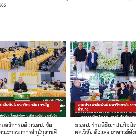
565
าสัมพันธ์ มหาวิทยาลัยราชภัฏ
งานประชาสัมพันธ์ มหาวิทยาลัยราช
ลำปาง
นอธิการบดี มร.ลป. จัด
มร.ลป. ร่วมพิธีฌาปนกิจบิ
คณะกรรมการสำนักงานสี
ผศ.วินัย ต๊ะแสง อาจารย์สั