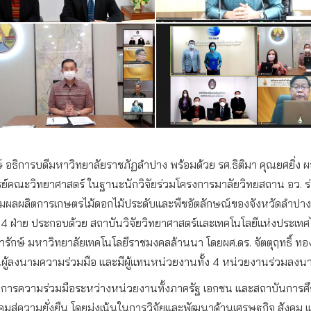
ักษ์ อธิการบดีมหาวิทยาลัยราชภัฏลำปาง พร้อมด้วย รศ.ธิติมา คุณยศยิ่ง 
์คณะวิทยาศาสตร์ ในฐานะนักวิจัยร่วมโครงการมาลัยวิทยสถาน อว. ร่ว
พิ่มผลผลิตการเกษตรไม้ดอกไม้ประดับและพืชอัตลักษณ์ของจังหวัดลำปาง” 
4 ฝ่าย ประกอบด้วย สถาบันวิจัยวิทยาศาสตร์และเทคโนโลยีแห่งประเทศไทย (ว
ุทธารักษ์ มหาวิทยาลัยเทคโนโลยีราชมงคลล้านนา โดยผศ.ดร. จัตตุฤทธิ
ป็นผู้ลงนามความร่วมมือ และมีผู้แทนหน่วยงานทั้ง 4 หน่วยงานร่วมลง
รณาการความร่วมมือระหว่างหน่วยงานทั้งภาครัฐ เอกชน และสถาบันการศ
งคมสู่ความยั่งยืน โดยมุ่งเน้นในการวิจัยและพัฒนาด้านเศรษฐกิจ สังค