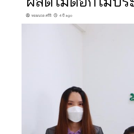
ผลิตไม้ดอกไม้ปร
หอมนวล ศรีริ
4 ปี ago