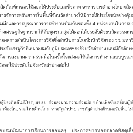
ตภัณฑ์เกษตรไม้ดอกไม้ประดับและชีวภาพ อาหาร เวชสำอางไทย ผลิตภัณฑ์
รจัดการทรัพยากรในพื้นที่จังหวัดลำปางให้มีการใช้ประโยชน์อย่างคุ้ม
มมือและการบูรณาการการทำงานร่วมกันของทั้ง 4 หน่วยงานในการยกระดับก
้างเศรษฐกิจฐานรากให้กับชุมชนกลุ่มไม้ดอกไม้ประดับด้วยนวัตกรรมเกษ
ายผลการดำเนินโครงการวิจัยซึ่งดำเนินการโดยทีมนักวิจัยของ วว. มห
ประดับเศรฐกิจที่เหมาะสมกับภูมิประเทศของจังหวัดลำปาง และมีอัตลักษ
หลังการลงนามความร่วมมือในครั้งนี้จะส่งผลให้เกิดการทำงานแบบบูรณ
ไม้ดอกไม้ประดับในจังหวัดลำปางต่อไป
ุ์ป้องกันดีไม่มีโรค
,
มร.ลป. ร่วมลงนามความร่วมมือ 4 ฝ่ายเพื่อขับเคลื่อนผู
าท้องถิ่น
,
รวมไทยต้านโกง
,
ราชภัฏลำปาง
,
ราชภัฏลำปางต้านคอรัปชั่น
,
ไม
ัดอบรมพัฒนาการเรียนการสอนครู
ประกาศขายทอดตลาดพัสดุเสื่อ