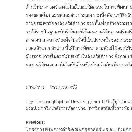
ด้านวิทยาศาสตร์ เทคโนโลยีและนวัตกรรม ในการพัฒนาผลิ
ของตลาดในประเทศและต่างประเทศ รวมทั้งพัฒนาวิธีบริหา
ตามธรรมชาติของจังหวัดลำปาง รวมทั้งเพื่อสร้างความร่ว
วงศ์วิราช ในฐานะนักวิจัยภายใต้แผนงานวิจัยการเสริมสร
การลงนามความร่วมมือในครั้งนี้เป็นส่วนหนึ่งของการขย
มงคลล้านนา ลำปาง ที่ได้มีการพัฒนาสายพันธ์ไม้ดอกไม้
ผู้ประกอบการไม้ดอกไม้ประดับในจังหวัดลำปาง ซึ่งภาย
ผลงานวิจัยและเทคโนโลยีที่เกี่ยวข้องกับผลิตภัณฑ์เกษตร
ภาพ/ข่าว : หอมนวล ศรีริ
Tags:
LampangRajabhatUniversity
,
lpru
,
LPRUสู้ทุกสายพันธ
มรลป
,
มหาวิทยาลัยราชภัฏลำปาง
,
มหาวิทยาลัยเพื่อการพัฒน
Post
Previous:
โครงการพระราชดำริ คณะครุศาสตร์ มร.ลป. ร่วมจ