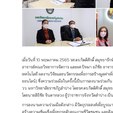
เมื่อวันที่ 10 พฤษภาคม 2565 รศ.ดร.กิตติศักดิ์ สมุทธาร
อาจารย์คณะวิทยาการจัดการ และผศ.ปัทมา อภิชัย อาจารย
เทคโนโลยี ผลงานวิจัยและนวัตกรรมเพื่อการสร้างมูลค่าเ
ออนไลน์) ซึ่งความร่วมมือในครั้งนี้เป็นการลงนามร่วมกัน 
วว. มหาวิทยาลัยราชภัฏลำปาง โดยรศ.ดร.กิตติศักดิ์ สม
โดยนายสิธิชัย จินดาหลวง ผู้ว่าราชการจังหวัดลำปาง เ
การลงนามความร่วมมือดังกล่าว มีวัตถุประสงค์เพื่อบู
สร้างความเข้มแข็งเพื่อยกระดับคุณภาพชีวิตชุมชน และสั