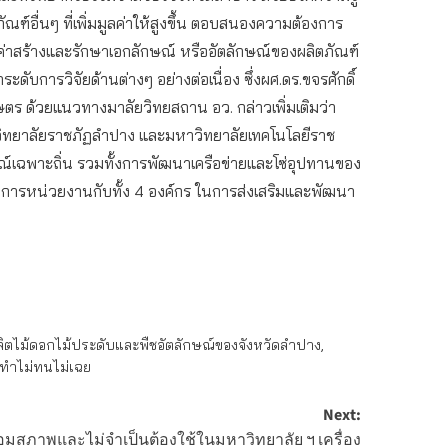
อื่นๆ ที่เพิ่มมูลค่าให้สูงขึ้น ตอบสนองความต้องการ
ค่าสร้างและรักษาเอกลักษณ์ หรืออัตลักษณ์ของผลิตภัณฑ์
ารวิจัยด้านต่างๆ อย่างต่อเนื่อง ซึ่งผศ.ดร.ขจรศักดิ์
ตร ด้วยแนวทางมาลัยวิทยสถาน อว. กล่าวเพิ่มเติมว่า
าวิทยาลัยราชภัฏลำปาง และมหาวิทยาลัยเทคโนโลยีราช
ณ์เฉพาะถิ่น รวมทั้งการพัฒนาเครือข่ายและโซ่อุปทานของ
าการหน่วยงานกับทั้ง 4 องค์กร ในการส่งเสริมและพัฒนา
้ผลิตไม้ดอกไม้ประดับและพืชอัตลักษณ์ของจังหวัดลำปาง
,
่ทำไม่ทนไม่เฉย
Next:
มสภาพและไม่จำเป็นต้องใช้ในมหาวิทยาลัย ฯ เครื่อง