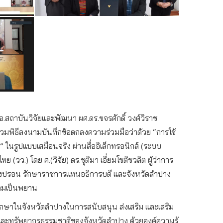
ผอ.สถาบันวิจัยและพัฒนา ผศ.ดร.ขจรศักดิ์ วงศ์วิราช
มพิธีลงนามบันทึกข้อตกลงความร่วมมือว่าด้วย “การใช้
ในรูปแบบเสมือนจริง ผ่านสื่ออิเล็กทรอนิกส์ (ระบบ
ว.) โดย ศ.(วิจัย) ดร.ชุติมา เอี่ยมโชติชวลิต ผู้ว่าการ
์ ทองปรอน รักษาราชการแทนอธิการบดี และจังหวัดลำปาง
นามเป็นพยาน
ึกษาในจังหวัดลำปางในการสนับสนุน ส่งเสริม และเสริม
ม และทรัพยากรธรรมชาติของจังหวัดลำปาง ด้วยองค์ความรู้