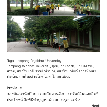
Tags:
Lampang Rajabhat University
,
LampangRajabhatUniversity
,
lpru
,
lpru.ac.th
,
LPRUNEWS
,
มรลป
,
มหาวิทยาลัยราชภัฏลำปาง
,
มหาวิทยาลัยเพื่อการพัฒนา
ท้องถิ่น
,
รวมไทยต้านโกง
,
ไม่ทำไม่ทนไม่เฉย
Post
Previous:
กองพัฒนานักศึกษา ร่วมกับ งานจัดการทรัพย์สินและสิทธิ
navigation
ประโยชน์ จัดพิธีทำบุญหอพัก นศ. ครุศาสตร์ 2
Next: