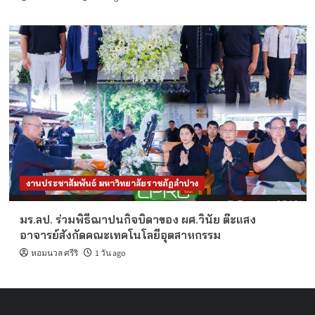
งานประชาสัมพันธ์ มหาวิทยาลัยราชภัฏลำปาง
มร.ลป. ร่วมพิธีฌาปนกิจบิดาของ ผศ.วินัย ต๊ะแสง
อาจารย์สังกัดคณะเทคโนโลยีอุตสาหกรรม
หอมนวล ศรีริ
1 วัน ago