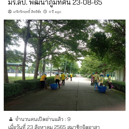
มร.ลป. พัฒนาภูมิทัศน์ 23-08-65
เกริกริกฤทธิ์ สิทธิชัย
4 ปี ago
จำนวนคนเปิดอ่านแล้ว :
9
เมื่อวันที่ 23 สิงหาคม 2565
สมาชิกจิตอาสา