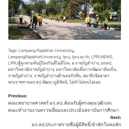
Tags:
Lampang Rajabhat University
,
LampangRajabhatUniversity
,
lpru
,
lpru.ac.th
,
LPRUNEWS
,
LPRUสู้ทุกสายพันธุ์ป้องกันดีไม่มีโรค
,
ม.ราชภัฏลำปาง
,
มรลป
,
มหาวิทยาลัยราชภัฏลำปาง
,
มหาวิทยาลัยเพื่อการพัฒนาท้องถิ่น
,
ราชภัฏลำปาง
,
ราชภัฏลำปางต้านคอรัปชั่น
,
สมาชิกจิตอาสา
พระราชทานมร.ลป.พัฒนาภูมิทัศน์
,
ไม่ทำไม่ทนไม่เฉย
Post
Previous:
คณะพยาบาลศาสตร์ มร.ลป. ต้อนรับผู้ทรงคุณวุฒิ และ
navigation
คณะทำงานงานตรวจเยี่ยมและประเมินสถาบันการศึกษา
Next:
มร.ลป.ประกาศรายชื่อผู้มีสิทธิ์เข้าพักในหอพัก