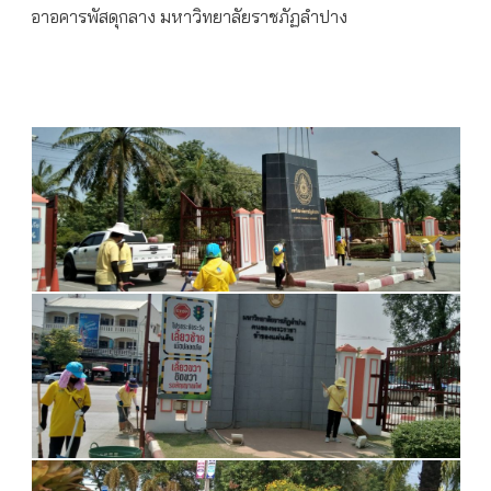
อาอคารพัสดุกลาง มหาวิทยาลัยราชภัฏลำปาง