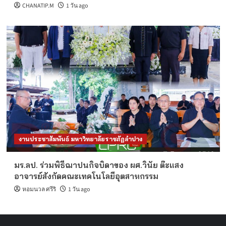
CHANATIP.M
1 วัน ago
งานประชาสัมพันธ์ มหาวิทยาลัยราชภัฏลำปาง
มร.ลป. ร่วมพิธีฌาปนกิจบิดาของ ผศ.วินัย ต๊ะแสง
อาจารย์สังกัดคณะเทคโนโลยีอุตสาหกรรม
หอมนวล ศรีริ
1 วัน ago