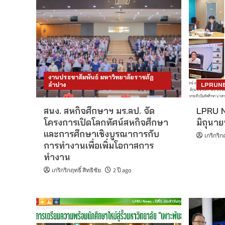
งานประชาสัมพันธ์ มหาวิทยาลัยราชภัฏ
ลำปาง
LPRUN
สนง. สหกิจศึกษาฯ มร.ลป. จัด
LPRU N
โครงการเปิดโลกทัศน์สหกิจศึกษา
มิถุนา
และการศึกษาเชิงบูรณาการกับ
เกริกริกฤ
การทำงานเพื่อเพิ่มโอกาสการ
ทำงาน
เกริกริกฤทธิ์ สิทธิชัย
2 ปี ago