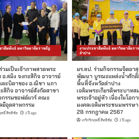
าสัมพันธ์ มหาวิทยาลัยราชภัฏ
งานประชาสัมพันธ์ มหาวิทยาลัยราช
ลำปาง
 ร่วมเป็นเจ้าภาพสวดพระ
มร.ลป. ร่วมกิจกรรมจิตอาส
 อ.สมิง จงกะสิกิจ อาจารย์
พัฒนา บูรณะแหล่งน้ำศักดิ์ส
 และบิดาของ อ.ณิชา นภา
พื้นที่จังหวัดลำปาง
ะสิกิจ อาจารย์สังกัดสาขา
เฉลิมพระเกียรติพระบาทสม
ศวกรรมซอฟต์แวร์ คณะ
พระเจ้าอยู่หัว เนื่องในโอ
ลยีอุตสาหกรรม
มงคลเฉลิมพระชนมพรรษา
28 กรกฎาคม 2567
ทธิ์ สิทธิชัย
2 ปี ago
เกริกริกฤทธิ์ สิทธิชัย
2 ปี ago