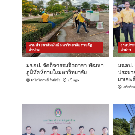
งานประชาสัมพันธ์ มหาวิทยาลัยราชภัฏ
งานประช
ลำปาง
ลำปาง
มร.ลป. จัดกิจกรรมจิตอาสา พัฒนา
มร.ลป.
ภูมิทัศน์ภายในมหาวิทยาลัย
ประชาสั
ยาเสพต
เกริกริกฤทธิ์ สิทธิชัย
2 ปี ago
เกริกริกฤ