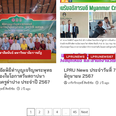
าสัมพันธ์ มหาวิทยาลัยราชภัฏ
LPRUNEWS
LPRUNEWS67
 จัดพิธีทำบุญเจริญพระพุทธ
LPRU News ประจำวันที่ 7
นื่องในโอกาสวันสถาปนา
มิถุนายน 2567
ัยครูลำปาง ประจำปี 2567
เกริกริกฤทธิ์ สิทธิชัย
2 ปี ago
ทธิ์ สิทธิชัย
2 ปี ago
Posts
2
3
4
45
Next
1
…