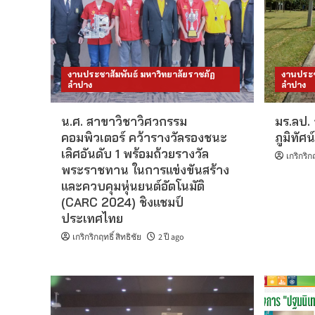
งานประชาสัมพันธ์ มหาวิทยาลัยราชภัฏ
งานประช
ลำปาง
ลำปาง
น.ศ. สาขาวิชาวิศวกรรม
มร.ลป.
คอมพิวเตอร์ คว้ารางวัลรองชนะ
ภูมิทัศ
เลิศอันดับ 1 พร้อมถ้วยรางวัล
เกริกริกฤ
พระราชทาน ในการแข่งขันสร้าง
และควบคุมหุ่นยนต์อัตโนมัติ
(CARC 2024) ชิงแชมป์
ประเทศไทย
เกริกริกฤทธิ์ สิทธิชัย
2 ปี ago