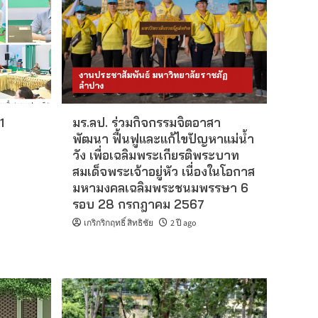
งานประชาสัมพันธ์ มหาวิทยาลัยราชภัฏ
ลำปาง
1
มร.ลป. ร่วมกิจกรรมจิตอาสา
พัฒนา ฟื้นฟูและแก้ไขปัญหาแม่น้ำ
วัง เพื่อเฉลิมพระเกียรติพระบาท
สมเด็จพระเจ้าอยู่หัว เนื่องในโอกาส
มหามงคลเฉลิมพระชนมพรรษา 6
รอบ 28 กรกฎาคม 2567
เกริกริกฤทธิ์ สิทธิชัย
2 ปี ago