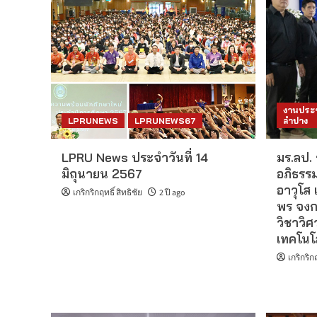
งานประช
LPRUNEWS
LPRUNEWS67
ลำปาง
LPRU News ประจำวันที่ 14
มร.ลป.
มิถุนายน 2567
อภิธรรม
อาวุโส
เกริกริกฤทธิ์ สิทธิชัย
2 ปี ago
พร จงก
วิชาวิ
เทคโนโ
เกริกริกฤ