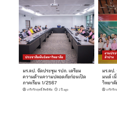
งานประช
ประชาสัมพันธ์มหาวิทยาลัย
ลำปาง
มร.ลป. จัดประชุม รปภ. เตรียม
มร.ลป.
ความด้านความปลอดภัยก่อนเปิด
มนต์ เ
ภาคเรียน 1/2567
วิทยาล
เกริกริกฤทธิ์ สิทธิชัย
2 ปี ago
เกริกริกฤ