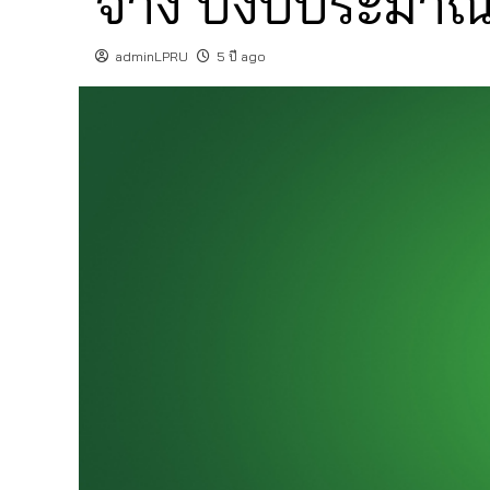
จ้าง ปีงบประมาณ
adminLPRU
5 ปี ago