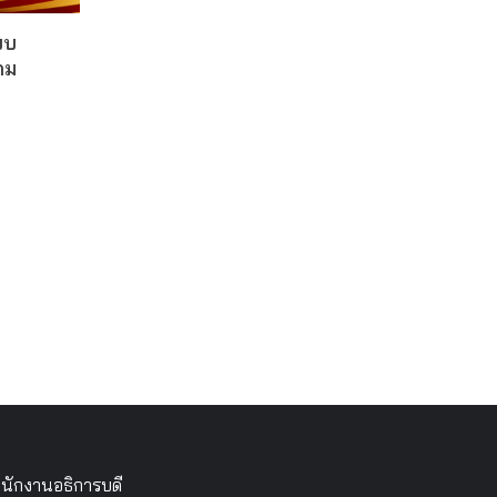
บบ
คม
นักงานอธิการบดี