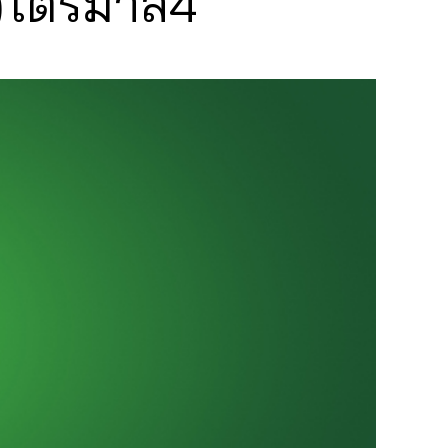
.)ไตรมาส4