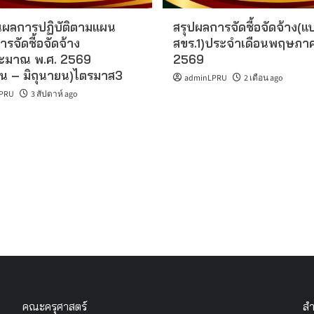
ผลการปฏิบัติตามแผน
สรุปผลการจัดซื้อจัดจ้าง(แ
ารจัดซื้อจัดจ้าง
สขร.1)ประจำเดือนพฤษภา
ะมาณ พ.ศ. 2569
2569
น – มิถุนายน)ไตรมาส3
adminLPRU
2 เดือน ago
PRU
3 สัปดาห์ ago
คณะครุศาสตร์
สำ