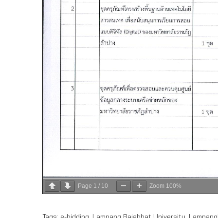
Page
1
/
10
Zoom
100%
Tags:
e-bidding
,
Lampang Rajabhat University
,
LampangR