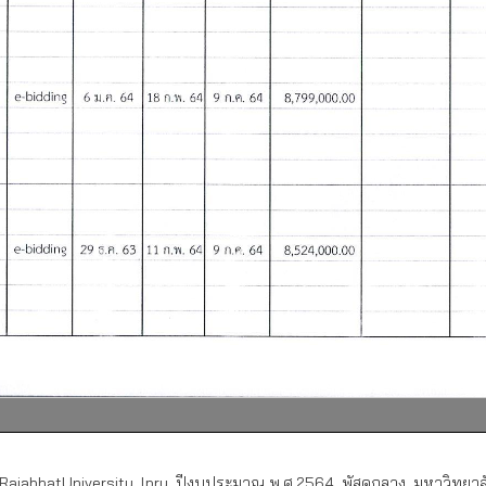
ajabhatUniversity
,
lpru
,
ปีงบประมาณ พ.ศ.2564
,
พัสดุกลาง
,
มหาวิทยาล