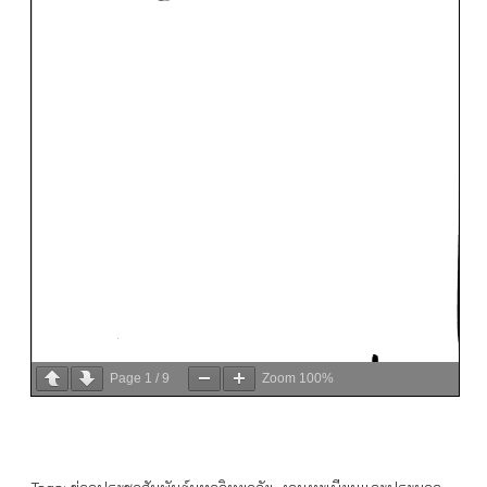
Page
1
/
9
Zoom
100%