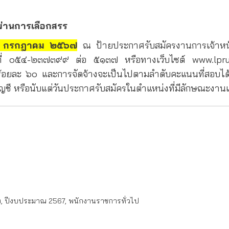
ผ่านการเลือกสรร
๒๔ กรกฎาคม ๒๕๖๗
ณ ป้ายประกาศรับสมัครงานการเจ้าหน้
้ที่ ๐๕๔-๒๓๗๓๙๙ ต่อ ๕๑๓๗ หรือทางเว็บไซต์ www.lpr
ยละ ๖๐ และการจัดจ้างจะเป็นไปตามลำดับคะแนนที่สอบได้ โดย
ัญชี หรือนับแต่วันประกาศรับสมัครในตำแหน่งที่มีลักษณะงานเด
ง
,
ปีงบประมาณ 2567
,
พนักงานราชการทั่วไป