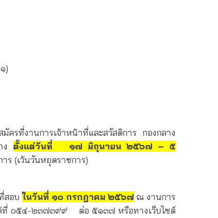
๑)
ครที่งานการเจ้าหน้าที่และสวัสดิการ กองกลาง
ำปาง
ตั้งแต่วันที่ ๑๗ มิถุนายน ๒๕๖๗ – ๕
าร (เว้นวันหยุดราชการ)
ที่สอบ
ในวันที่ ๑๐ กรกฎาคม ๒๕๖๗
ณ งานการ
ได้ที่ ๐๕๔-๒๓๗๓๙๙ ต่อ ๕๑๓๗ หรือทางเว็บไซต์