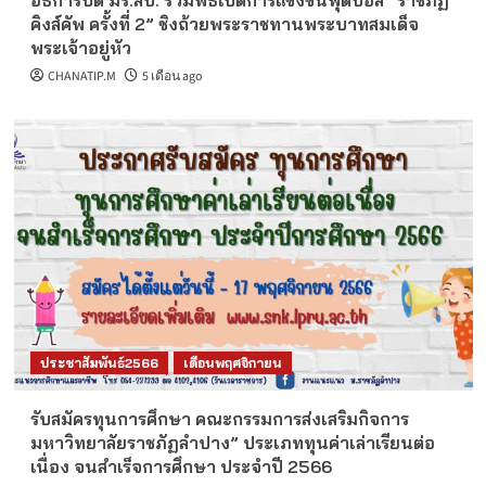
อธิการบดี มร.ลป. ร่วมพิธีเปิดการแข่งขันฟุตบอล “ราชภัฏ
คิงส์คัพ ครั้งที่ 2” ชิงถ้วยพระราชทานพระบาทสมเด็จ
พระเจ้าอยู่หัว
CHANATIP.M
5 เดือน ago
ประชาสัมพันธ์2566
เดือนพฤศจิกายน
รับสมัครทุนการศึกษา คณะกรรมการส่งเสริมกิจการ
มหาวิทยาลัยราชภัฏลำปาง” ประเภททุนค่าเล่าเรียนต่อ
เนื่อง จนสำเร็จการศึกษา ประจำปี 2566