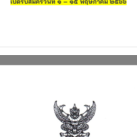
เปิดรับสมัครวันที่ ๑ – ๑๕ พฤษภาคม ๒๕๖๖