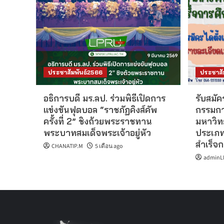
ประชาสัมพันธ์2566
ประชาสั
อธิการบดี มร.ลป. ร่วมพิธีเปิดการ
รับสมั
แข่งขันฟุตบอล “ราชภัฏคิงส์คัพ
กรรมกา
ครั้งที่ 2” ชิงถ้วยพระราชทาน
มหาวิท
พระบาทสมเด็จพระเจ้าอยู่หัว
ประเภทท
สำเร็จ
CHANATIP.M
5 เดือน ago
adminL