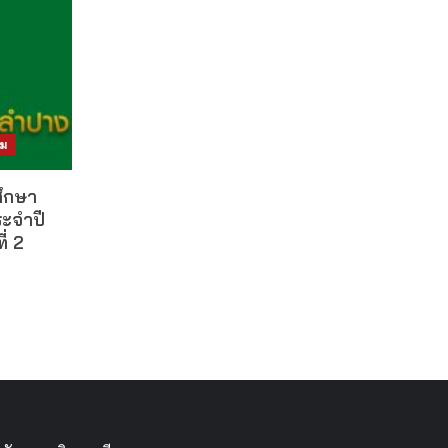
คม
าศึกษา
ระจำปี
่ 2