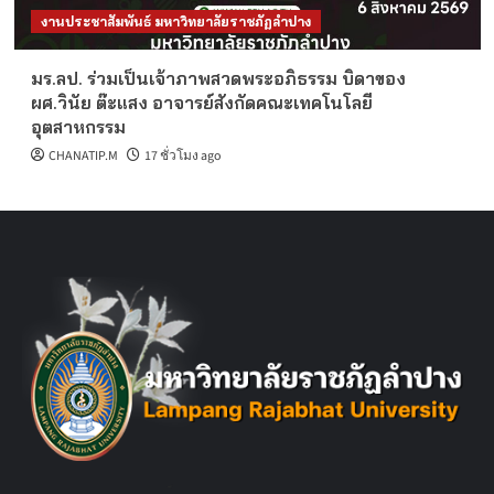
งานประชาสัมพันธ์ มหาวิทยาลัยราชภัฏลำปาง
มร.ลป. ร่วมเป็นเจ้าภาพสวดพระอภิธรรม บิดาของ
ผศ.วินัย ต๊ะแสง อาจารย์สังกัดคณะเทคโนโลยี
อุตสาหกรรม
CHANATIP.M
17 ชั่วโมง ago