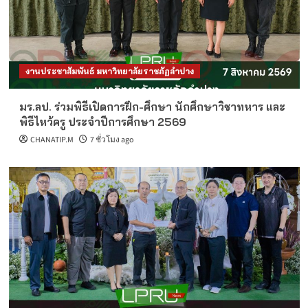
งานประชาสัมพันธ์ มหาวิทยาลัยราชภัฏลำปาง
มร.ลป. ร่วมพิธีเปิดการฝึก-ศึกษา นักศึกษาวิชาทหาร และ
พิธีไหว้ครู ประจำปีการศึกษา 2569
CHANATIP.M
7 ชั่วโมง ago