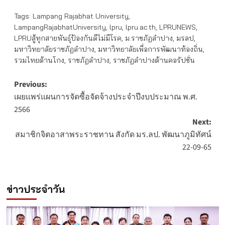
Tags:
Lampang Rajabhat University
,
LampangRajabhatUniversity
,
lpru
,
lpru.ac.th
,
LPRUNEWS
,
LPRUสู้ทุกสายพันธุ์ป้องกันดีไม่มีโรค
,
ม.ราชภัฏลำปาง
,
มรลป
,
มหาวิทยาลัยราชภัฏลำปาง
,
มหาวิทยาลัยเพื่อการพัฒนาท้องถิ่น
,
รวมไทยต้านโกง
,
ราชภัฏลำปาง
,
ราชภัฏลำปางต้านคอรัปชั่น
Post
Previous:
เผยแพร่แผนการจัดซื้อจัดจ้างประจำปีงบประมาณ พ.ศ.
navigation
2566
Next:
สมาชิกจิตอาสาพระราชทาน สังกัด มร.ลป. พัฒนาภูมิทัศน์
22-09-65
ข่าวประจำวัน