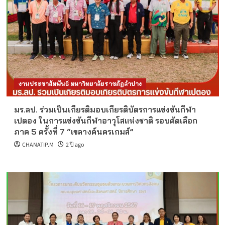
งานประชาสัมพันธ์ มหาวิทยาลัยราชภัฏลำปาง
มร.ลป. ร่วมเป็นเกียรติมอบเกียรติบัตรการแข่งขันกีฬา
เปตอง ในการแข่งขันกีฬาอาวุโสแห่งชาติ รอบคัดเลือก
ภาค 5 ครั้งที่ 7 “เขลางค์นครเกมส์”
CHANATIP.M
2 ปี ago