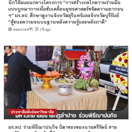
นักวิจัยแผนกลางโครงการ “การสร้างกลไกความร่วมมือ
แบบบูรณาการเพื่อขับเคลื่อนยุทธศาสตร์ขจัดความยากจน
ฯ” มร.ลป. ศึกษาดูงานจังหวัดสุรินทร์และจังหวัดบุรีรัมย์
“สู้ชนะความจนบนฐานพลังความรู้และพลังภาคี”
หอมนวล ศรีริ
2 ปี ago
ประชาสัมพันธ์มหาวิทยาลัย
มร.ลป. ร่วมพิธีฌาปนกิจ บิดาของของนายศรีรัตน์ สาย