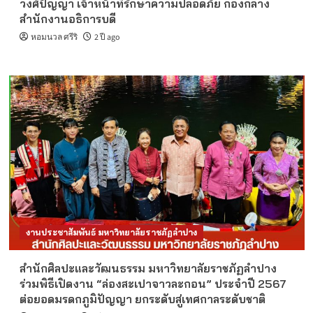
วงศ์ปัญญา เจ้าหน้าที่รักษาความปลอดภัย กองกลาง
สำนักงานอธิการบดี
หอมนวล ศรีริ
2 ปี ago
งานประชาสัมพันธ์ มหาวิทยาลัยราชภัฏลำปาง
สำนักศิลปะและวัฒนธรรม มหาวิทยาลัยราชภัฏลำปาง
ร่วมพิธีเปิดงาน “ล่องสะเปาจาวละกอน” ประจำปี 2567
ต่อยอดมรดกภูมิปัญญา ยกระดับสู่เทศกาลระดับชาติ