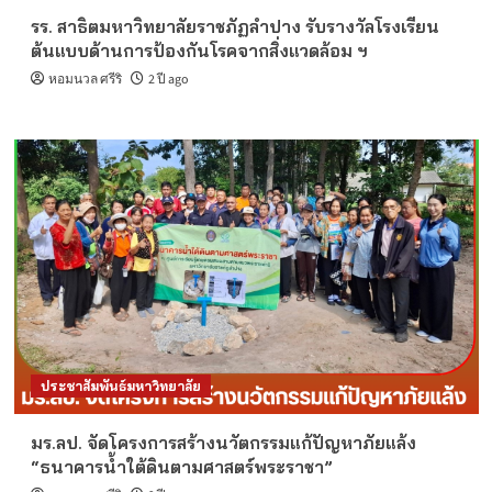
รร. สาธิตมหาวิทยาลัยราชภัฏลำปาง รับรางวัลโรงเรียน
ต้นแบบด้านการป้องกันโรคจากสิ่งแวดล้อม ฯ
หอมนวล ศรีริ
2 ปี ago
ประชาสัมพันธ์มหาวิทยาลัย
มร.ลป. จัดโครงการสร้างนวัตกรรมแก้ปัญหาภัยแล้ง
“ธนาคารน้ำใต้ดินตามศาสตร์พระราชา”