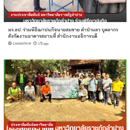
งานประชาสัมพันธ์ มหาวิทยาลัยราชภัฏลำปาง
มร.ลป. ร่วมพิธีฌาปนกิจนายสมชาย คำป่าแลว บุคลากร
สังกัดงานอาคารสถานที่ สำนักงานอธิการบดี
CHANATIP.M
2 ปี ago
ประชาสัมพันธ์มหาวิทยาลัย