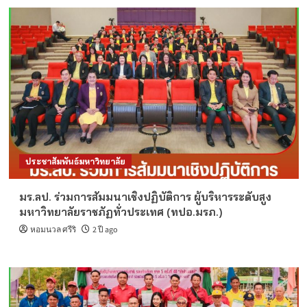
ประชาสัมพันธ์มหาวิทยาลัย
มร.ลป. ร่วมการสัมมนาเชิงปฏิบัติการ ผู้บริหารระดับสูง
มหาวิทยาลัยราชภัฏทั่วประเทศ (ทปอ.มรภ.)
หอมนวล ศรีริ
2 ปี ago