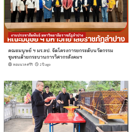
งานประชาสัมพันธ์ มหาวิทยาลัยราชภัฏลำปาง
คณะมนุษย์ ฯ มร.ลป. จัดโครงการยกระดับนวัตกรรม
ชุมชนด้วยกระบวนการวิศวกรสังคมฯ
หอมนวล ศรีริ
2 ปี ago