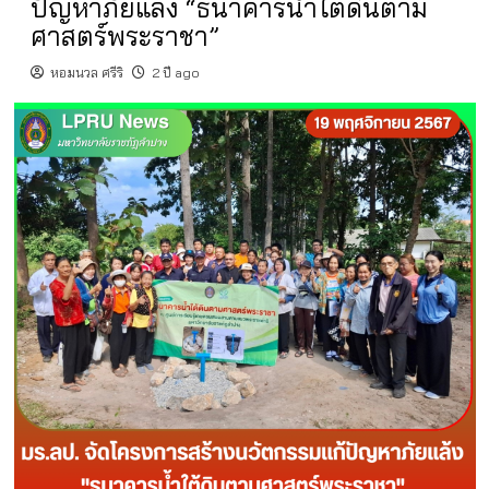
ปัญหาภัยแล้ง “ธนาคารน้ำใต้ดินตาม
ศาสตร์พระราชา”
หอมนวล ศรีริ
2 ปี ago