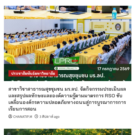
ประชาสัมพันธ์มหาวิทยาลัย
สาขาวิชาสาธารณสุขชุมชน มร.ลป. จัดกิจกรรมประเมินผล
และสรุปผลทักษะและองค์ความรู้ตามมาตรการ RSO ขับ
เคลื่อนองค์กรความปลอดภัยทางถนนสู่การบูรณาการการ
เรียนการสอน
CHANATIP.M
3 สัปดาห์ ago