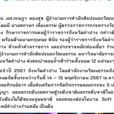
0 น. ผศ.เจษฎา ทองสุข ผู้อำนวยการสำนักศิลปะและวัฒน
ยมี นายสถาพร เที่ยงธรรม ผู้ตรวจราชการกระทรวงวัฒน
าง รักษาราชการแทนผู้ว่าราชการจังหวัดลำปาง กล่าวต้
ร้อมด้วยนายกฤษณะ พินิจ รองผู้ว่าราชการจังหวัดลำป
ง หัวหน้าส่วนราชการ และประชาชนนักท่องเที่ยว ร่วมพิ
ผู้อำนวยการสำนักศิลปะและวัฒนธรรม มหาวิทยาลัยราชภ
งหวัดลำปาง ส่งสะเปาลอยน้ำเข้าร่วมทั้งหมด 12 หน่วยง
ะจำปี
2567
จังหวัดลำปาง โดยสำนักงานวัฒนธรรมจั
จัดขึ้นระหว่างวันที่
14 – 15
พฤศจิกายน
2567
ณ ลา
ะภิรมย์ธาร เพื่อส่งเสริมการจัดกิจกรรมลอยกระทง
5
เ
ญญา และยกระดับเทศกาลสู่ระดับชาติและระดับชาติใน
ี่จับต้องไม่ได้ของมนุษยชาติ และสนองต่อนโยบาย
Sof
ทย์ลำปางร่วมสมัย เป็นต้น