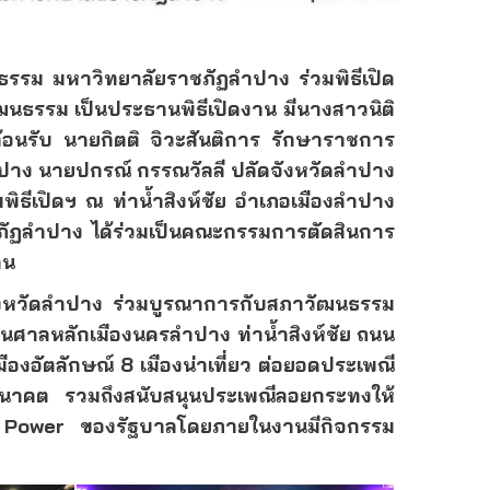
ธรรม มหาวิทยาลัยราชภัฏลำปาง ร่วมพิธีเปิด
ธรรม เป็นประธานพิธีเปิดงาน มีนางสาวนิติ
อนรับ นายกิตติ จิวะสันติการ รักษาราชการ
าง นายปกรณ์ กรรณวัลลี ปลัดจังหวัดลำปาง
ธีเปิดฯ ณ ท่าน้ำสิงห์ชัย อำเภอเมืองลำปาง
ัฏลำปาง ได้ร่วมเป็นคณะกรรมการตัดสินการ
าน
งหวัดลำปาง ร่วมบูรณาการกับสภาวัฒนธรรม
นศาลหลักเมืองนครลำปาง ท่าน้ำสิงห์ชัย ถนน
มืองอัตลักษณ์
8
เมืองน่าเที่ยว ต่อยอดประเพณี
อนาคต รวมถึงสนับสนุนประเพณีลอยกระทงให้
t Power
ของรัฐบาล
โดยภายในงานมีกิจกรรม