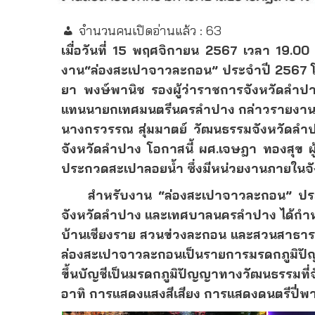
จำนวนคนเปิดอ่านแล้ว :
63
เมื่อวันที่ 15 พฤศจิกายน 2567 เวลา 19.0
งาน
“
ล่องสะเปาจาวละกอน” ประจำปี 2567 โด
ยา พงษ์พานิช รองผู้ว่าราชการจังหวัดลำป
แทนนายกเทศมนตรีนครลำปาง กล่าวรายงาน พ
นางกรวรรณ สุ่มมาตย์ วัฒนธรรมจังหวัดลำปา
จังหวัดลำปาง
โอกาสนี้ ผศ.เจษฎา ทองสุข 
ประกวดสะเปาลอยน้ำ ซึ่งมีหน่วยงานภายในจั
สำหรับงาน “ล่องสะเปาจาวละกอน
”
ปร
จังหวัดลำปาง และเทศบาลนครลำปาง ได้กำหนด
บ้านเชียงราย สวนข่วงละกอน และสวนสาธารณ
ล่องสะเปาจาวละกอนเป็นรายการมรดกภูมิปั
ขึ้นบัญชีเป็นมรดกภูมิปัญญาทางวัฒนธรรมท
อาทิ การแสดงแสงสีเสียง การแสดงดนตรีปี่พา